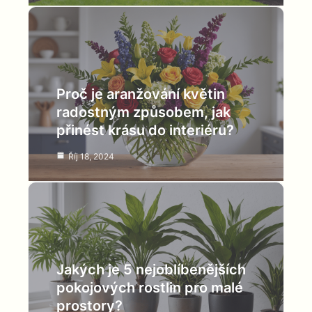
Proč je aranžování květin
radostným způsobem, jak
přinést krásu do interiéru?
Říj 18, 2024
Jakých je 5 nejoblíbenějších
pokojových rostlin pro malé
prostory?