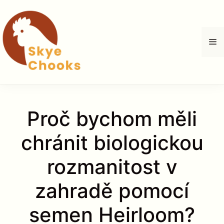
Přeskočit
na
obsah
M
Proč bychom měli
chránit biologickou
rozmanitost v
zahradě pomocí
semen Heirloom?