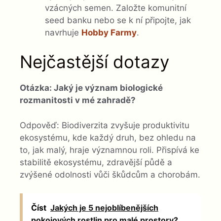
vzácných semen. Založte komunitní
seed banku nebo se k ní připojte, jak
navrhuje
Hobby Farmy
.
Nejčastější dotazy
Otázka: Jaký je význam biologické
rozmanitosti v mé zahradě?
Odpověď: Biodiverzita zvyšuje produktivitu
ekosystému, kde každý druh, bez ohledu na
to, jak malý, hraje významnou roli. Přispívá ke
stabilitě ekosystému, zdravější půdě a
zvýšené odolnosti vůči škůdcům a chorobám.
Číst
Jakých je 5 nejoblíbenějších
pokojových rostlin pro malé prostory?