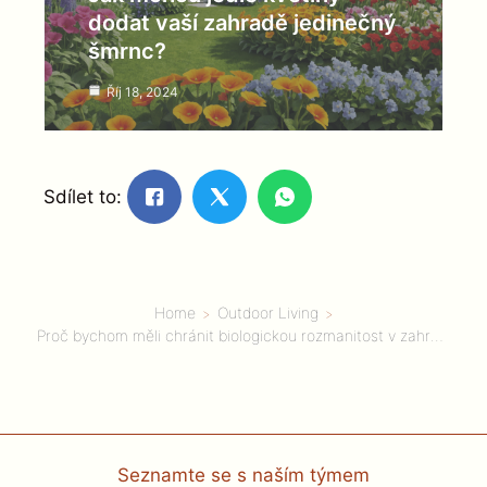
dodat vaší zahradě jedinečný
šmrnc?
Říj 18, 2024
Sdílet to:
Home
Outdoor Living
Proč bychom měli chránit biologickou rozmanitost v zahradě pomocí semen Heirloom?
Seznamte se s naším týmem