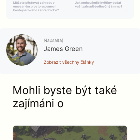
Můžete pěstovat zahradu v
Jak mohou jedlé květiny dodat
omezeném prostoru pomocí
vaší zahradě jedinečný šmrnc?
kontejnerového zahradnictví?
Napsal(a)
James Green
Zobrazit všechny články
Mohli byste být také
zajímáni o