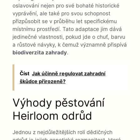
oslavováni nejen pro své bohaté historické
vyprávění, ale také pro svou schopnost
přizpůsobit se v průběhu let specifickému
místnímu prostředí. Tato adaptace jim dává
jedinečné vlastnosti, pokud jde o chuť, barvu
a růstové návyky, k čemuž významně přispívá
biodiverzita zahrady
.
Číst
Jak účinně regulovat zahradní
škůdce přirozeně?
Výhody pěstování
Heirloom odrůd
Jednou z nejdůležitějších rolí dědičných