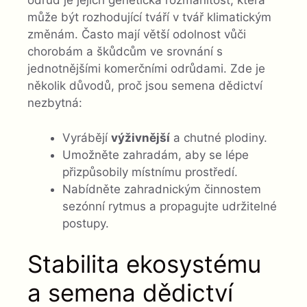
odrůd je jejich genetická rozmanitost, která
může být rozhodující tváří v tvář klimatickým
změnám. Často mají větší odolnost vůči
chorobám a škůdcům ve srovnání s
jednotnějšími komerčními odrůdami. Zde je
několik důvodů, proč jsou semena dědictví
nezbytná:
Vyrábějí
výživnější
a chutné plodiny.
Umožněte zahradám, aby se lépe
přizpůsobily místnímu prostředí.
Nabídněte zahradnickým činnostem
sezónní rytmus a propagujte udržitelné
postupy.
Stabilita ekosystému
a semena dědictví