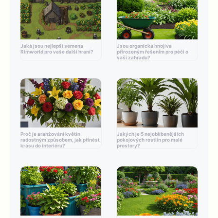
Jaká jsou nejlepší semena
Jsou organická hnojiva
Rimworld pro vaše další hraní?
přirozeným řešením pro péči o
vaši zahradu?
Proč je aranžování květin
Jakých je 5 nejoblíbenějších
radostným způsobem, jak přinést
pokojových rostlin pro malé
krásu do interiéru?
prostory?