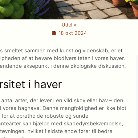
Udeliv
18 okt 2024
sis smeltet sammen med kunst og videnskab, er et
heden af ​​at bevare biodiversiteten i vores haver.
spændende aksepunkt i denne økologiske diskussion.
sitet i haver
antal arter, der lever i en vild skov eller hav – den
e i vores baghave. Denne mangfoldighed er ikke blot
v for at opretholde robuste og sunde
plantearter kan hjælpe med skadedyrsbekæmpelse,
vningen, hvilket i sidste ende fører til bedre