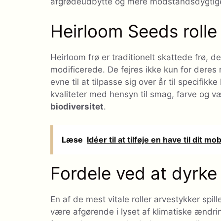
afgrødeudbytte og mere modstandsdygtige
Heirloom Seeds rolle 
Heirloom frø er traditionelt skattede frø, 
modificerede. De fejres ikke kun for deres 
evne til at tilpasse sig over år til specifik
kvaliteter med hensyn til smag, farve og væ
biodiversitet
.
Læse
Idéer til at tilføje en have til dit m
Fordele ved at dyrke
En af de mest vitale roller arvestykker spi
være afgørende i lyset af klimatiske ændr