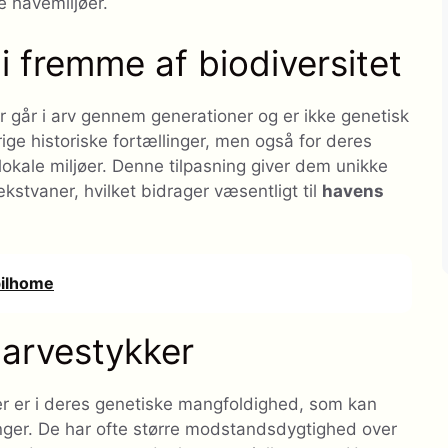
 havemiljøer.
i fremme af biodiversitet
der går i arv gennem generationer og er ikke genetisk
rige historiske fortællinger, men også for deres
ke lokale miljøer. Denne tilpasning giver dem unikke
kstvaner, hvilket bidrager væsentligt til
havens
obilhome
 arvestykker
ller er i deres genetiske mangfoldighed, som kan
inger. De har ofte større modstandsdygtighed over