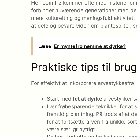
Heirloom frø kommer ofte med historier om 
forbinder nuværende generationer med dere
mere kulturelt rig og meningsfuld aktivite
at dele og bevare viden om plantesorter, s
Læse
Er myntefrø nemme at dyrke?
Praktiske tips til bru
For effektivt at inkorporere arvestykkesfrø 
Start med
let at dyrke
arvestykker s
Lær frøbesparende teknikker for at si
fremtidig plantning. På trods af at
for at fortsætte arven fra unikke so
være særligt nyttigt.
Deltag i frøbytte og fælleshaver, som