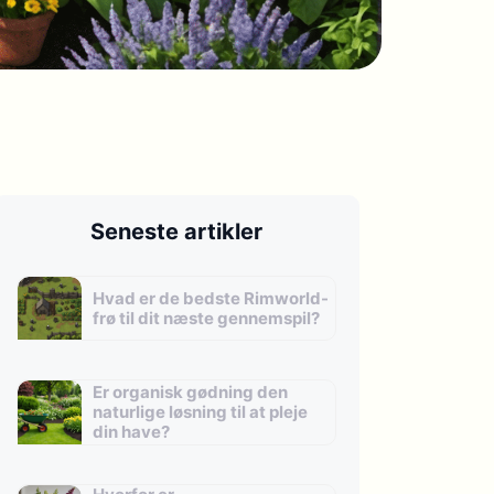
Seneste artikler
Hvad er de bedste Rimworld-
frø til dit næste gennemspil?
Er organisk gødning den
naturlige løsning til at pleje
din have?