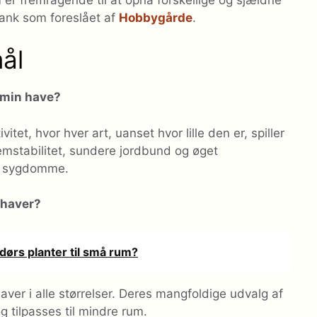
øbank som foreslået af
Hobbygårde
.
mål
i min have?
tet, hvor hver art, uanset hvor lille den er, spiller
temstabilitet, sundere jordbund og øget
g sygdomme.
yhaver?
ørs planter til små rum?
aver i alle størrelser. Deres mangfoldige udvalg af
 tilpasses til mindre rum.