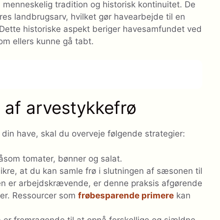
menneskelig tradition og historisk kontinuitet. De
s landbrugsarv, hvilket gør havearbejde til en
t. Dette historiske aspekt beriger havesamfundet ved
om ellers kunne gå tabt.
g af arvestykkefrø
i din have, skal du overveje følgende strategier:
åsom tomater, bønner og salat.
kre, at du kan samle frø i slutningen af ​​sæsonen til
 den er arbejdskrævende, er denne praksis afgørende
rter. Ressourcer som
frøbesparende primere
kan
 er fremragende til at opnå forskellige og sjældne