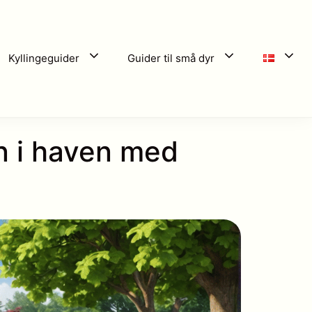
Kyllingeguider
Guider til små dyr
en i haven med