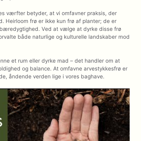
es værfter betyder, at vi omfavner praksis, der
 Heirloom frø er ikke kun frø af planter; de er
k bæredygtighed. Ved at vælge at dyrke disse frø
 forvalte både naturlige og kulturelle landskaber mod
nne et rum eller dyrke mad – det handler om at
ldighed og balance. At omfavne arvestykkesfrø er
ende, åndende verden lige i vores baghave.