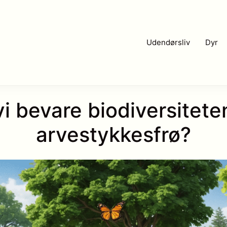
Udendørsliv
Dyr
vi bevare biodiversitet
arvestykkesfrø?