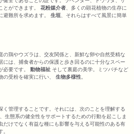
が健全であることの証です。ラベンダー、トウワタ、サ
ことができます。
花粉媒介者
、多くの顕花植物の生存に
に避難所を求めます。
生垣
、それらはすべて風景に簡単
庭の鶏やウズラは、交友関係と、新鮮な卵や自然受精な
居には、捕食者からの保護と歩き回るのに十分なスペー
が必要です。
動物福祉
そして裏庭の美学。ミツバチなど
物の受粉を確実に行い、
生物多様性
。
深く管理することです。それには、次のことを理解する
、生態系の健全性をサポートするための行動を起こしま
虫だけでなく有益な種にも影響を与える可能性のある有
す。