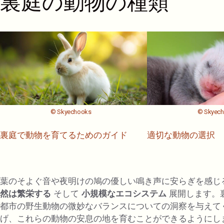
裏庭の動物の種類
© Skyechooks
© Skyec
裏庭で動物を育てるためのガイド
適切な動物の選択
葉のそよぐ音や夜明けの鳩の優しい鳴き声に安らぎを感じ
然は繁栄する
そして
小規模なエコシステム
展開します。
都市の野生動物の微妙なバランスについての洞察を与えて
げ、これらの動物の安息の地を育むことができるようにし