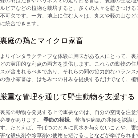
蝶の羽ばたきやハリネズミの走り回る音は、裏庭の生息地
ルビアなどの植物を栽培すると、多くの人々を惹きつける
不可欠です。一方、地上に住む人々は、丸太や藪の山など
に統合できます。
裏庭の鶏とマイクロ家畜
よりインタラクティブな体験に興味がある人にとって、裏
どの実用的な利点の両方を提供します。これらの動物の住
スが含まれるべきであり、それらの間の協力的なバランス
の微小家畜は、はちみつの甘みを提供するだけでなく、植
厳重な管理を通じて野生動物を支援する
裏庭の動物を発見する上で重要なのは、自分の空間を注意
必要があります。
季節の模様
、苦痛や病気の兆候を認識し
す。たとえば、干ばつのときに真水を与えないことや、害
害な殺虫剤や除草剤の使用を避けることなどが挙げられま