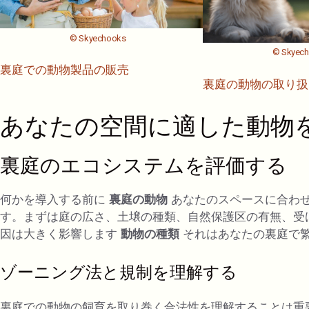
© Skyechooks
© Skyec
裏庭での動物製品の販売
裏庭の動物の取り扱
あなたの空間に適した動物
裏庭のエコシステムを評価する
何かを導入する前に
裏庭の動物
あなたのスペースに合わ
す。まずは庭の広さ、土壌の種類、自然保護区の有無、受
因は大きく影響します
動物の種類
それはあなたの裏庭で
ゾーニング法と規​​制を理解する
裏庭での動物の飼育を取り巻く合法性を理解することは重