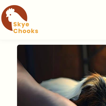
コ
ン
テ
ン
ツ
へ
ス
キ
ッ
プ