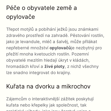
Péče o obyvatele země a
opylovače
Třepot motýlů a pobíhání ježků jsou známkami
zdravého prostředí na zahradě. Pěstování rostlin,
jako je levandule, mléč a šalvěj, může přilákat
nepřeberné množství
opylovačů
je nezbytný pro
přežití mnoha kvetoucích rostlin. Pozemní
obyvatelé mezitím hledají úkryt v kládách,
hromadách křoví a
živé ploty
, z nichž všechny
lze snadno integrovat do krajiny.
Kuřata na dvorku a mikrochov
Zájemcům o interaktivnější zážitek poskytují
kuřata nebo křepelky jak společnost, tak