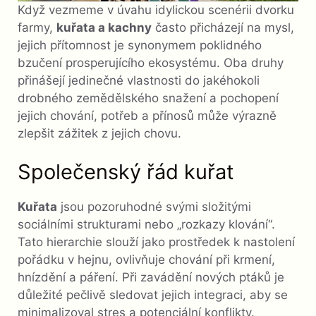
Když vezmeme v úvahu idylickou scenérii dvorku
farmy,
kuřata a kachny
často přicházejí na mysl,
jejich přítomnost je synonymem poklidného
bzučení prosperujícího ekosystému. Oba druhy
přinášejí jedinečné vlastnosti do jakéhokoli
drobného zemědělského snažení a pochopení
jejich chování, potřeb a přínosů může výrazně
zlepšit zážitek z jejich chovu.
Společenský řád kuřat
Kuřata
jsou pozoruhodné svými složitými
sociálními strukturami nebo „rozkazy klování“.
Tato hierarchie slouží jako prostředek k nastolení
pořádku v hejnu, ovlivňuje chování při krmení,
hnízdění a páření. Při zavádění nových ptáků je
důležité pečlivě sledovat jejich integraci, aby se
minimalizoval stres a potenciální konflikty.