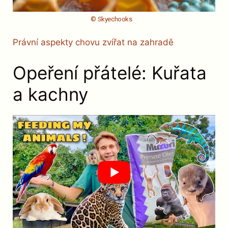
© Skyechooks
Právní aspekty chovu zvířat na zahradě
Opeření přátelé: Kuřata
a kachny