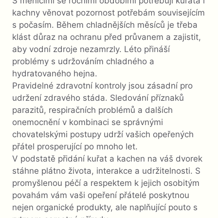
S měnícími se ročními obdobími potřebují kuřata i
kachny věnovat pozornost potřebám souvisejícím
s počasím. Během chladnějších měsíců je třeba
klást důraz na ochranu před průvanem a zajistit,
aby vodní zdroje nezamrzly. Léto přináší
problémy s udržováním chladného a
hydratovaného hejna.
Pravidelné zdravotní kontroly jsou zásadní pro
udržení zdravého stáda. Sledování příznaků
parazitů, respiračních problémů a dalších
onemocnění v kombinaci se správnými
chovatelskými postupy udrží vašich opeřených
přátel prosperující po mnoho let.
V podstatě přidání kuřat a kachen na váš dvorek
stáhne plátno života, interakce a udržitelnosti. S
promyšlenou péčí a respektem k jejich osobitým
povahám vám vaši opeření přátelé poskytnou
nejen organické produkty, ale naplňující pouto s