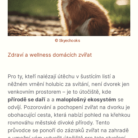
© Skyechooks
Zdraví a wellness domácích zvířat
Pro ty, kteří nalézají útěchu v šustícím listí a
něžném vrnění holubic za svítání, není dvorek jen
venkovním prostorem – je to útočiště, kde
přírodě se daří
a a
maloplošný ekosystém
se
odvíjí. Pozorování a pochopení zvířat na dvorku je
obohacující cesta, která nabízí pohled na křehkou
rovnováhu městské divoké přírody. Tento
průvodce se ponoří do zázraků zvířat na zahradě