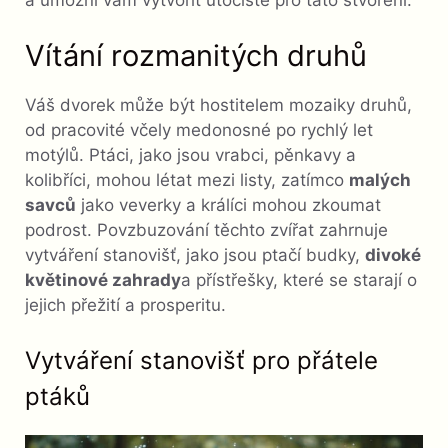
a umožní vám vytvořit útočiště pro tato stvoření.
Vítání rozmanitých druhů
Váš dvorek může být hostitelem mozaiky druhů,
od pracovité včely medonosné po rychlý let
motýlů. Ptáci, jako jsou vrabci, pěnkavy a
kolibříci, mohou létat mezi listy, zatímco
malých
savců
jako veverky a králíci mohou zkoumat
podrost. Povzbuzování těchto zvířat zahrnuje
vytváření stanovišť, jako jsou ptačí budky,
divoké
květinové zahrady
a přístřešky, které se starají o
jejich přežití a prosperitu.
Vytváření stanovišť pro přátele
ptáků