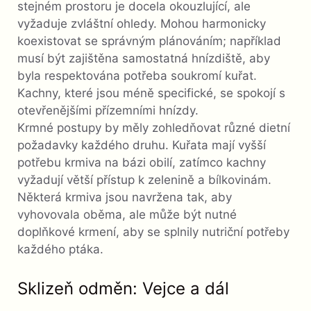
stejném prostoru je docela okouzlující, ale
vyžaduje zvláštní ohledy. Mohou harmonicky
koexistovat se správným plánováním; například
musí být zajištěna samostatná hnízdiště, aby
byla respektována potřeba soukromí kuřat.
Kachny, které jsou méně specifické, se spokojí s
otevřenějšími přízemními hnízdy.
Krmné postupy by měly zohledňovat různé dietní
požadavky každého druhu. Kuřata mají vyšší
potřebu krmiva na bázi obilí, zatímco kachny
vyžadují větší přístup k zelenině a bílkovinám.
Některá krmiva jsou navržena tak, aby
vyhovovala oběma, ale může být nutné
doplňkové krmení, aby se splnily nutriční potřeby
každého ptáka.
Sklizeň odměn: Vejce a dál