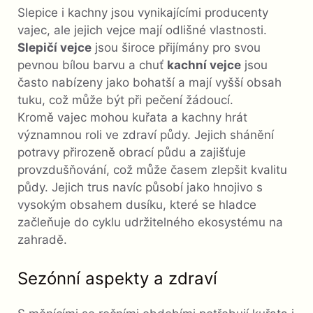
Slepice i kachny jsou vynikajícími producenty
vajec, ale jejich vejce mají odlišné vlastnosti.
Slepičí vejce
jsou široce přijímány pro svou
pevnou bílou barvu a chuť
kachní vejce
jsou
často nabízeny jako bohatší a mají vyšší obsah
tuku, což může být při pečení žádoucí.
Kromě vajec mohou kuřata a kachny hrát
významnou roli ve zdraví půdy. Jejich shánění
potravy přirozeně obrací půdu a zajišťuje
provzdušňování, což může časem zlepšit kvalitu
půdy. Jejich trus navíc působí jako hnojivo s
vysokým obsahem dusíku, které se hladce
začleňuje do cyklu udržitelného ekosystému na
zahradě.
Sezónní aspekty a zdraví