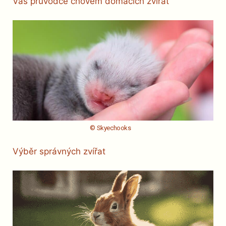
Váš průvodce chovem domácích zvířat
© Skyechooks
Výběr správných zvířat