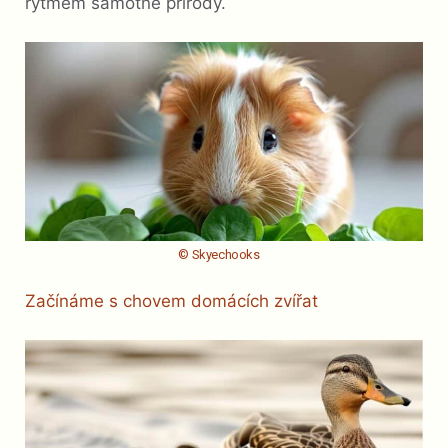
rytmem samotné přírody.
© Skyechooks
Začínáme s chovem domácích zvířat