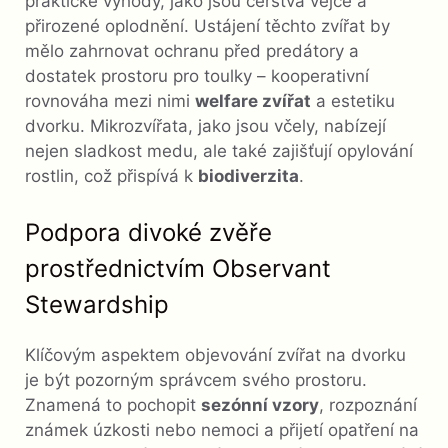
praktické výhody, jako jsou čerstvá vejce a
přirozené oplodnění. Ustájení těchto zvířat by
mělo zahrnovat ochranu před predátory a
dostatek prostoru pro toulky – kooperativní
rovnováha mezi nimi
welfare zvířat
a estetiku
dvorku. Mikrozvířata, jako jsou včely, nabízejí
nejen sladkost medu, ale také zajišťují opylování
rostlin, což přispívá k
biodiverzita
.
Podpora divoké zvěře
prostřednictvím Observant
Stewardship
Klíčovým aspektem objevování zvířat na dvorku
je být pozorným správcem svého prostoru.
Znamená to pochopit
sezónní vzory
, rozpoznání
známek úzkosti nebo nemoci a přijetí opatření na