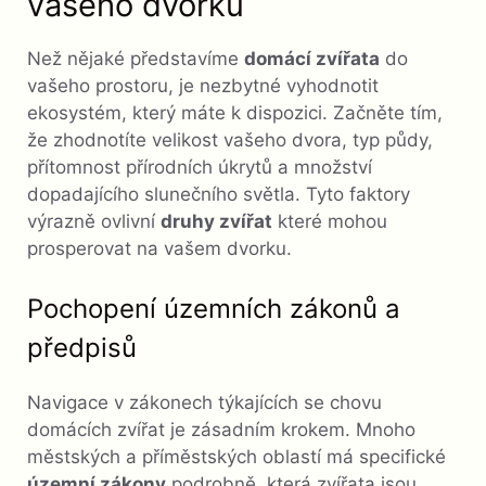
vašeho dvorku
Než nějaké představíme
domácí zvířata
do
vašeho prostoru, je nezbytné vyhodnotit
ekosystém, který máte k dispozici. Začněte tím,
že zhodnotíte velikost vašeho dvora, typ půdy,
přítomnost přírodních úkrytů a množství
dopadajícího slunečního světla. Tyto faktory
výrazně ovlivní
druhy zvířat
které mohou
prosperovat na vašem dvorku.
Pochopení územních zákonů a
předpisů
Navigace v zákonech týkajících se chovu
domácích zvířat je zásadním krokem. Mnoho
městských a příměstských oblastí má specifické
územní zákony
podrobně, která zvířata jsou