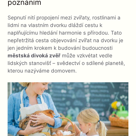
poznáním
Sepnutí nití propojení mezi zvířaty, rostlinami a
lidmi na vlastním dvorku dláždí cestu k
naplňujícímu hledání harmonie s přírodou. Tato
nepřetržitá cesta objevování zvířat na dvorku je
jen jedním krokem k budování budoucnosti
městská divoká zvěř
může vzkvétat vedle
lidských stanovišť – svědectví o sdílené planetě,
kterou nazýváme domovem.