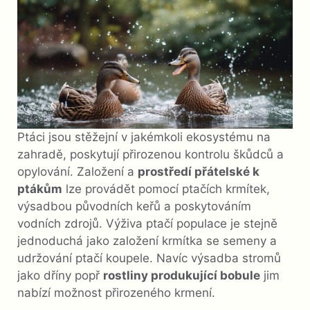
Ptáci jsou stěžejní v jakémkoli ekosystému na
zahradě, poskytují přirozenou kontrolu škůdců a
opylování. Založení a
prostředí přátelské k
ptákům
lze provádět pomocí ptačích krmítek,
výsadbou původních keřů a poskytováním
vodních zdrojů. Výživa ptačí populace je stejně
jednoduchá jako založení krmítka se semeny a
udržování ptačí koupele. Navíc výsadba stromů
jako dříny popř
rostliny produkující bobule
jim
nabízí možnost přirozeného krmení.