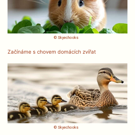
© Skyechooks
Začínáme s chovem domácích zvířat
© Skyechooks