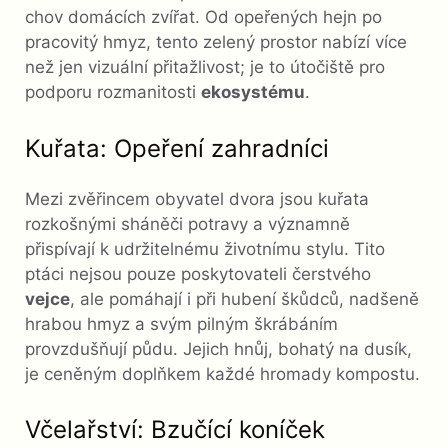
chov domácích zvířat. Od opeřených hejn po
pracovitý hmyz, tento zelený prostor nabízí více
než jen vizuální přitažlivost; je to útočiště pro
podporu rozmanitosti
ekosystému
.
Kuřata: Opeření zahradníci
Mezi zvěřincem obyvatel dvora jsou kuřata
rozkošnými sháněči potravy a významně
přispívají k udržitelnému životnímu stylu. Tito
ptáci nejsou pouze poskytovateli čerstvého
vejce
, ale pomáhají i při hubení škůdců, nadšeně
hrabou hmyz a svým pilným škrábáním
provzdušňují půdu. Jejich hnůj, bohatý na dusík,
je ceněným doplňkem každé hromady kompostu.
Včelařství: Bzučící koníček