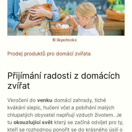
© Skyechooks
Prodej produktů pro domácí zvířata
Přijímání radosti z domácích
zvířat
Vkročení do
venku
domácí zahrady, tiché
kvákání slepic, hučení včel a pobíhání malých
chlupatých obyvatel naplňují vzduch životem. Je
tu
okouzlující svět
který se začíná odvíjet pro ty,
kteří se rozhodnou ponořit se do krásného úsilí o