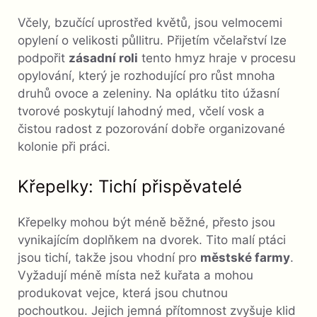
Včely, bzučící uprostřed květů, jsou velmocemi
opylení o velikosti půllitru. Přijetím včelařství lze
podpořit
zásadní roli
tento hmyz hraje v procesu
opylování, který je rozhodující pro růst mnoha
druhů ovoce a zeleniny. Na oplátku tito úžasní
tvorové poskytují lahodný med, včelí vosk a
čistou radost z pozorování dobře organizované
kolonie při práci.
Křepelky: Tichí přispěvatelé
Křepelky mohou být méně běžné, přesto jsou
vynikajícím doplňkem na dvorek. Tito malí ptáci
jsou tichí, takže jsou vhodní pro
městské farmy
.
Vyžadují méně místa než kuřata a mohou
produkovat vejce, která jsou chutnou
pochoutkou. Jejich jemná přítomnost zvyšuje klid