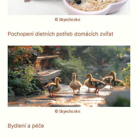
© Skyechooks
Pochopení dietních potřeb domácích zvířat
© Skyechooks
Bydlení a péče