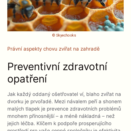
© Skyechooks
Právní aspekty chovu zvířat na zahradě
Preventivní zdravotní
opatření
Jak každý oddaný ošetřovatel ví, blaho zvířat na
dvorku je prvořadé. Mezi návalem peří a shonem
malých tlapek je prevence zdravotních problémů
mnohem přínosnější – a méně nákladná – než
jejich léčba. Klíčem k podpoře prosperujícího
prostředí pro vaše cenné společníky je efektivita