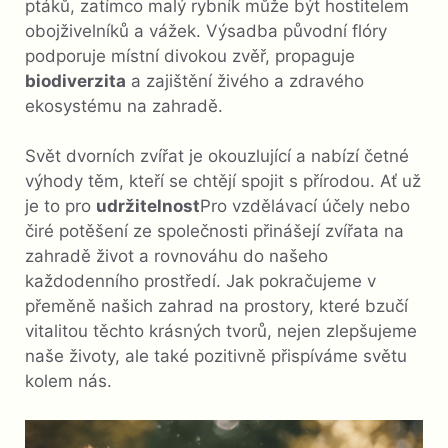
ptáků, zatímco malý rybník může být hostitelem
obojživelníků a vážek. Výsadba původní flóry
podporuje místní divokou zvěř, propaguje
biodiverzita
a zajištění živého a zdravého
ekosystému na zahradě.
Svět dvorních zvířat je okouzlující a nabízí četné
výhody těm, kteří se chtějí spojit s přírodou. Ať už
je to pro
udržitelnost
Pro vzdělávací účely nebo
čiré potěšení ze společnosti přinášejí zvířata na
zahradě život a rovnováhu do našeho
každodenního prostředí. Jak pokračujeme v
přeměně našich zahrad na prostory, které bzučí
vitalitou těchto krásných tvorů, nejen zlepšujeme
naše životy, ale také pozitivně přispíváme světu
kolem nás.