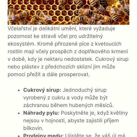
Včelařství je delikátní umění, které vyžaduje
pozornost ke stravě včel pro udržitelný
ekosystém. Kromě přirozené píce z kvetoucích
rostlin mají včely prospěch z doplňkového krmení
v době, kdy je nektaru nedostatek. Cukrový sirup
nebo plástev z předchozích sklizní jim může
pomoci přežít a dále prosperovat.
Cukrový sirup:
Jednoduchý sirup
vyrobený z cukru a vody může být
záchranou během hubených měsíců.
Náhrady pylu:
Poskytněte je, když květiny
nejsou v hojnosti, abyste zajistili příjem
bílkovin.
Prodejny medu:
Ujistěte se, že váš úl má