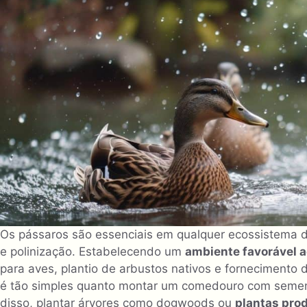
Os pássaros são essenciais em qualquer ecossistema de
e polinização. Estabelecendo um
ambiente favorável 
para aves, plantio de arbustos nativos e fornecimento
é tão simples quanto montar um comedouro com semen
disso, plantar árvores como dogwoods ou
plantas prod