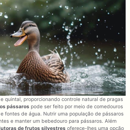
 quintal, proporcionando controle natural de pragas
aos pássaros
pode ser feito por meio de comedouros
 de fontes de água. Nutrir uma população de pássaros
tes e manter um bebedouro para pássaros. Além
utoras de frutos silvestres
oferece-lhes uma opção