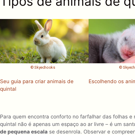
Tipos de animais de qu
© Skyechooks
© Skyec
Seu guia para criar animais de
Escolhendo os anim
quintal
Para quem encontra conforto no farfalhar das folhas 
quintal não é apenas um espaço ao ar livre – é um san
de pequena escala
se desenrola. Observar e compreen