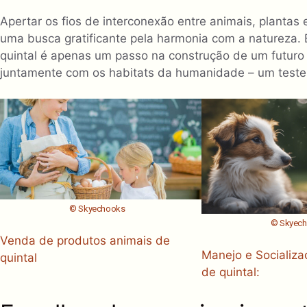
Apertar os fios de interconexão entre animais, plantas
uma busca gratificante pela harmonia com a natureza. 
quintal é apenas um passo na construção de um futur
juntamente com os habitats da humanidade – um teste
© Skyechooks
© Skyec
Venda de produtos animais de
Manejo e Socializa
quintal
de quintal: