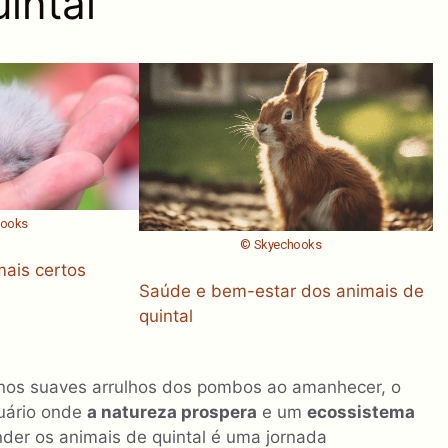
intal
hooks
© Skyechooks
ais certos
Saúde e bem-estar dos animais de
quintal
e nos suaves arrulhos dos pombos ao amanhecer, o
tuário onde
a natureza prospera
e um
ecossistema
der os animais de quintal é uma jornada