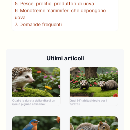
5.
Pesce: prolifici produttori di uova
6.
Monotremi: mammiferi che depongono
uova
7.
Domande frequenti
Ultimi articoli
Qual è la durata della vita di un
Qual è l’habitat ideale per i
riccio pigmeo africano?
furetti?