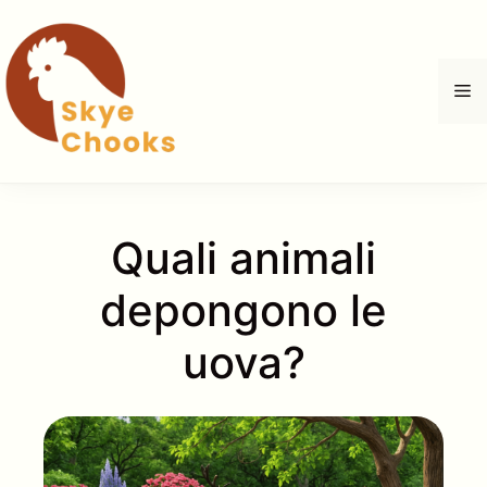
Vai
al
contenuto
M
Quali animali
depongono le
uova?