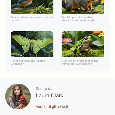
Quanto vivono veramente i piccoli
Perché i piccoli scoiattoli
uccelli?
affascinano i nostri cuori?
Il bruco della falena lunare è
Quali piccole rane si possono
velenoso?
trovare nel tuo giardino?
Scritto da
Laura Clark
Vedi tutti gli articoli