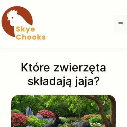
Przejdź
do
treści
M
Które zwierzęta
składają jaja?