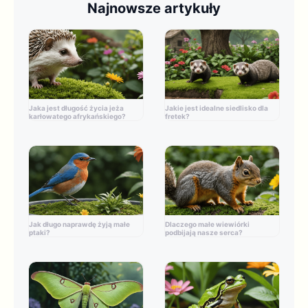
Najnowsze artykuły
Jaka jest długość życia jeża
Jakie jest idealne siedlisko dla
karłowatego afrykańskiego?
fretek?
Jak długo naprawdę żyją małe
Dlaczego małe wiewiórki
ptaki?
podbijają nasze serca?