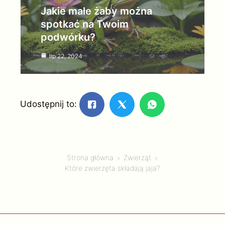
Jakie małe żaby można
spotkać na Twoim
podwórku?
lip 22, 2024
Udostępnij to:
Strona główna
Zwierząt
Które zwierzęta składają jaja?