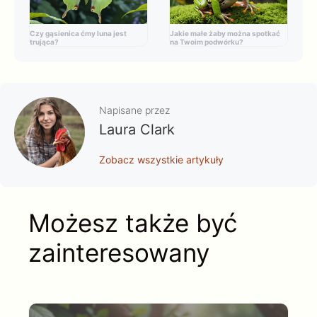
Czy gąsienica ćmy luna jest
Jakie małe żaby można spotkać
trująca?
na Twoim podwórku?
Napisane przez
Laura Clark
Zobacz wszystkie artykuły
Możesz także być
zainteresowany