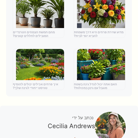
מדוע שזירת פרחים היא דרך משמחת
מהם חמשת הצמחים הטרנדיים
להביא יופי לבית?
המובילים לחללים קטנים?
האם אתה יכול לגדל גינה בשטח
איך פרחים אכילים יכולים להוסיף
מוגבל עם גינון במכולות?
טוויסט ייחודי לגינה שלך?
נכתב על ידי
Cecilia Andrews