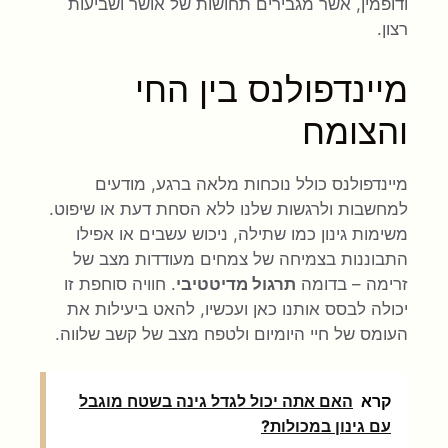
ודופמין, אשר מגבירים תחושות של אושר ושביעות
רצון.
מיינדפולנס בין החי
והצומח
מיינדפולנס כולל נוכחות מלאה ברגע, מודעים
למחשבות ולרגשות שלנו ללא הסחת דעת או שיפוט.
משימות גינון כמו שתילה, ניכוש עשבים או אפילו
התבוננות בצמיחה של צמחים מעודדות מצב של
זרימה – בדומה
תרגול מדיטטיבי
. חוויה סוחפת זו
יכולה לבסס אותנו כאן ועכשיו, להאט ביעילות את
העומס של חיי היומיום ולטפח מצב של קשב שלווה.
קרא
האם אתה יכול לגדל גינה בשטח מוגבל
עם גינון במכולות?