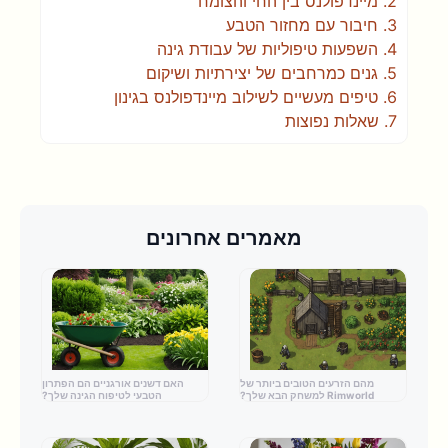
2.
מיינדפולנס בין החי והצומח
3.
חיבור עם מחזור הטבע
4.
השפעות טיפוליות של עבודת גינה
5.
גנים כמרחבים של יצירתיות ושיקום
6.
טיפים מעשיים לשילוב מיינדפולנס בגינון
7.
שאלות נפוצות
מאמרים אחרונים
מהם הזרעים הטובים ביותר של
האם דשנים אורגניים הם הפתרון
Rimworld למשחק הבא שלך?
הטבעי לטיפוח הגינה שלך?