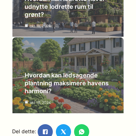
udnytte lodrette rum til
grønt?
okt 18, 2024
Hvordan kan ledsagende
plantning maksimere havens
harmoni?
okt 18, 2024
Del dette: