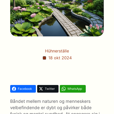
Hühnerställe
18 okt 2024
Facebook
Twitter
WhatsApp
Båndet mellem naturen og menneskers
velbefindende er dybt og påvirker både
fysisk og mental sundhed. At engagere sig i