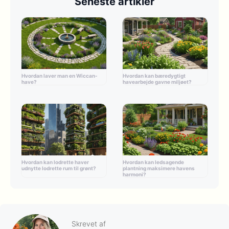
Seneste artikler
Hvordan laver man en Wiccan-
Hvordan kan bæredygtigt
have?
havearbejde gavne miljøet?
Hvordan kan lodrette haver
Hvordan kan ledsagende
udnytte lodrette rum til grønt?
plantning maksimere havens
harmoni?
Skrevet af