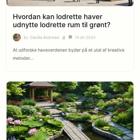
Hvordan kan lodrette haver
udnytte lodrette rum til grønt?
By
Cecilia Andrews
18 okt 2024
At udforske haveverdenen byder på et utal af kreative
metoder…