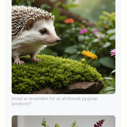
Hvad er levetiden for et afrikansk pygmæ
pindsvin?