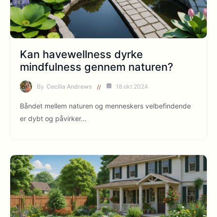
Kan havewellness dyrke
mindfulness gennem naturen?
By
Cecilia Andrews
18 okt 2024
Båndet mellem naturen og menneskers velbefindende
er dybt og påvirker…