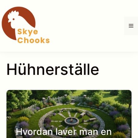
Hop
til
indhold
M
Hühnerställe
Hvordan laver man en