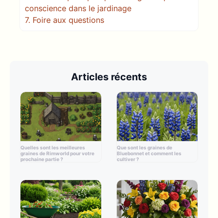
conscience dans le jardinage
7.
Foire aux questions
Articles récents
Quelles sont les meilleures
Que sont les graines de
graines de Rimworld pour votre
Bluebonnet et comment les
prochaine partie ?
cultiver ?