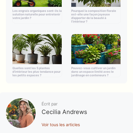
Les engrais organiques sont-ils la
Pourquoi la composition florale
solution naturelle pour entretenir
est-elle une façon joyeuse
votre jardin ?
d’apporter de la beauté à
l’intérieur ?
Quelles sont les 5 plantes
Pouvez-vous cultiver un jardin
d’intérieur les plus tendance pour
dans un espace limité avec le
les petits espaces ?
jardinage en conteneurs ?
Écrit par
Cecilia Andrews
Voir tous les articles