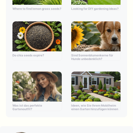
Where to find lemon grass seeds?
Looking for DIY gardening ideas?
Do chia seeds expire?
Sind Sonnenblumenkerne für
Hunde unbedenklich?
Was ist das perfekte
Ideen, wie Sie Ihrem Mobilheim
Gartenoutfit?
einen Garten hinzufügen können