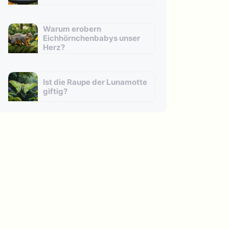
Warum erobern
Eichhörnchenbabys unser
Herz?
Ist die Raupe der Lunamotte
giftig?