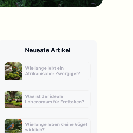
Neueste Artikel
Wie lange lebt ein
Afrikanischer Zwergigel?
Was ist der ideale
Lebensraum für Frettchen?
Wie lange leben kleine Vögel
wirklich?