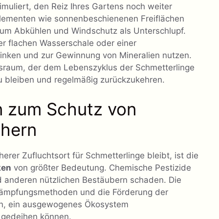
muliert, den Reiz Ihres Gartens noch weiter
 Elementen wie sonnenbeschienenen Freiflächen
um Abkühlen und Windschutz als Unterschlupf.
er flachen Wasserschale oder einer
inken und zur Gewinnung von Mineralien nutzen.
nsraum, der dem Lebenszyklus der Schmetterlinge
zu bleiben und regelmäßig zurückzukehren.
en zum Schutz von
chern
erer Zufluchtsort für Schmetterlinge bleibt, ist die
ken
von größter Bedeutung. Chemische Pestizide
 anderen nützlichen Bestäubern schaden. Die
ekämpfungsmethoden und die Förderung der
gen, ein ausgewogenes Ökosystem
e gedeihen können.