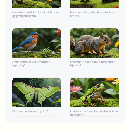
Hvad er levetiden for et afrikansk
Hvad er det ideelle levested for
pygmæ pindsvin?
fritter?
Hvor længe lever småfugle
Hvorfor fanger babyegern vores
egentlig?
hjerter?
Er luna møl-larven giftig?
Hvilke små frøer kan du finde i din
baghave?