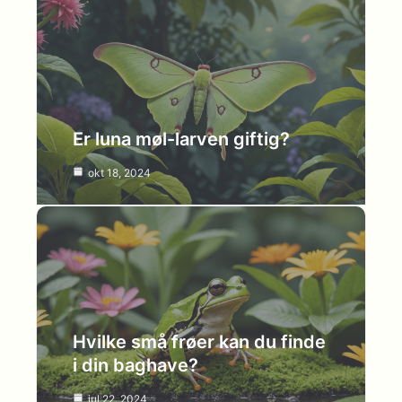
Er luna møl-larven giftig?
okt 18, 2024
Hvilke små frøer kan du finde
i din baghave?
jul 22, 2024