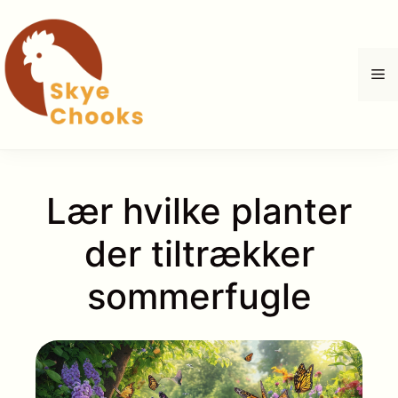
Hop
til
indhold
M
Lær hvilke planter
der tiltrækker
sommerfugle