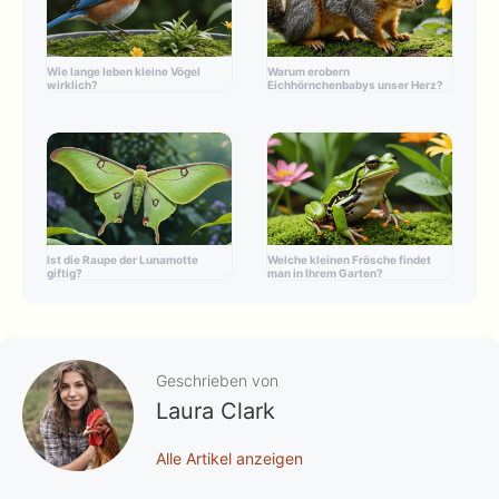
Wie lange leben kleine Vögel
Warum erobern
wirklich?
Eichhörnchenbabys unser Herz?
Ist die Raupe der Lunamotte
Welche kleinen Frösche findet
giftig?
man in Ihrem Garten?
Geschrieben von
Laura Clark
Alle Artikel anzeigen