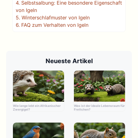
4.
Selbstsalbung: Eine besondere Eigenschaft
von Igeln
5.
Winterschlafmuster von Igeln
6.
FAQ zum Verhalten von Igeln
Neueste Artikel
Wie lange lebt ein Afrikanischer
Was ist der ideale Lebensraum für
Zwergigel?
Frettchen?