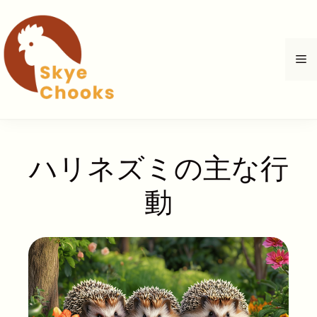
コ
ン
テ
メ
ン
ツ
へ
ニ
ス
キ
ュ
ッ
ハリネズミの主な行
プ
ー
動