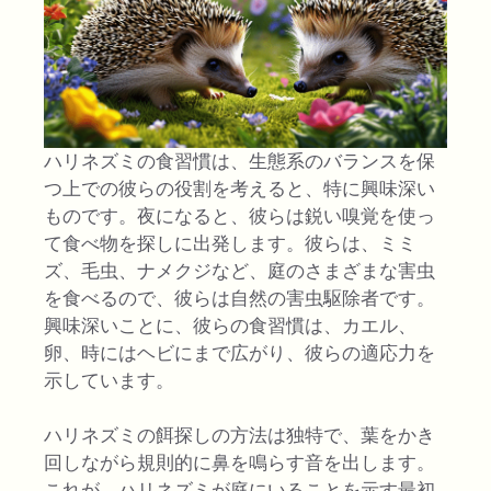
ハリネズミの食習慣は、生態系のバランスを保
つ上での彼らの役割を考えると、特に興味深い
ものです。夜になると、彼らは鋭い嗅覚を使っ
て食べ物を探しに出発します。彼らは、ミミ
ズ、毛虫、ナメクジなど、庭のさまざまな害虫
を食べるので、彼らは自然の害虫駆除者です。
興味深いことに、彼らの食習慣は、カエル、
卵、時にはヘビにまで広がり、彼らの適応力を
示しています。
ハリネズミの餌探しの方法は独特で、葉をかき
回しながら規則的に鼻を鳴らす音を出します。
これが、ハリネズミが庭にいることを示す最初