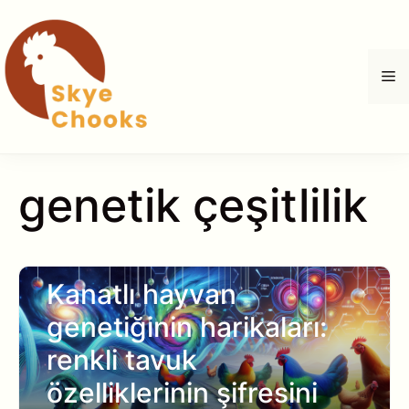
İçeriğe
atla
M
genetik çeşitlilik
Kanatlı hayvan
genetiğinin harikaları:
renkli tavuk
özelliklerinin şifresini