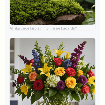
Afrika cüce kirpisinin ömrü ne kadardır?