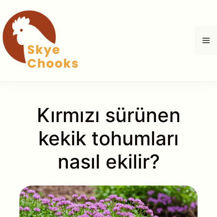
İçeriğe
atla
M
Kırmızı sürünen
kekik tohumları
nasıl ekilir?