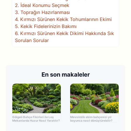
2.
İdeal Konumu Seçmek
3.
Toprağın Hazırlanması
4.
Kırmızı Sürünen Kekik Tohumlarının Ekimi
5.
Kekik Fidelerinizin Bakımı
6.
Kırmızı Sürünen Kekik Dikimi Hakkında Sık
Sorulan Sorular
En son makaleler
Gölgeli Bahçe Fikirleri ile Loş
Mevsimlik ekim bahçenizi yıl
Mekanlarda Huzur Nasıl Yaratılır?
boyunca nasıl dönüştürebilir?