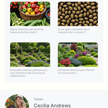
Mayıs tohumları bereketli bir
Çınar ağacı tohumları nasıl
hasatın anahtarı mıdır?
seyahat eder ve yayılır?
Bahçeden sofraya yaklaşımıyla
DIY bahçe dekorasyonu fikirleri
taze ürünleri evde nasıl hasat
mi arıyorsunuz?
edebilirsiniz?
Yazan
Cecilia Andrews