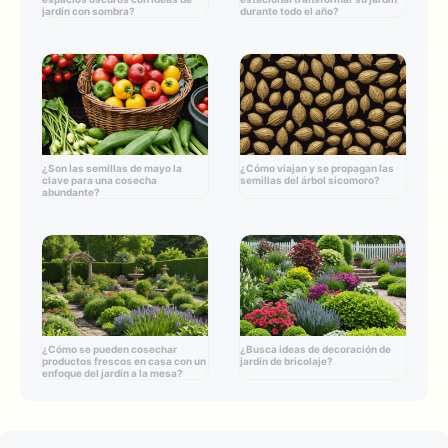
jardín con sombra?
durante todo el año?
¿Son las semillas de mayo la
¿Cómo viajan y se propagan las
clave para una cosecha
semillas del árbol sicomoro?
abundante?
¿Cómo se pueden cosechar
¿Busca ideas de decoración de
productos frescos en casa con un
jardín de bricolaje?
enfoque del jardín a la mesa?