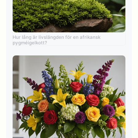
Hur lång är livslängden för en afrikansk
pygméigelkott?