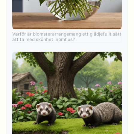
Varför är blomsterarrangemang ett glädjefullt sätt
att ta med skönhet inomhus?