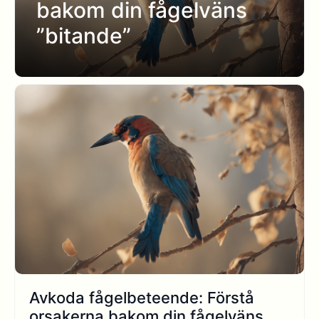
bakom din fågelväns
”bitande”
Avkoda fågelbeteende: Förstå
orsakerna bakom din fågelväns