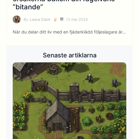
”bitande”
By
Laura Clark
12 mar 2024
När du delar ditt liv med en fjäderklädd följeslagare är…
Senaste artiklarna