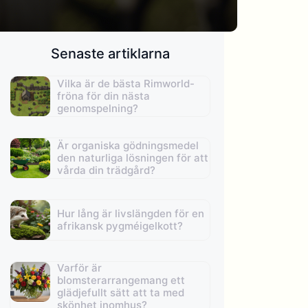
Senaste artiklarna
Vilka är de bästa Rimworld-
fröna för din nästa
genomspelning?
Är organiska gödningsmedel
den naturliga lösningen för att
vårda din trädgård?
Hur lång är livslängden för en
afrikansk pygméigelkott?
Varför är
blomsterarrangemang ett
glädjefullt sätt att ta med
skönhet inomhus?