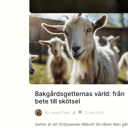
Bakgårdsgetternas värld: från
bete till skötsel
By
Laura Clark
12 mar 2024
Getter är ett förtjusande tillskott till vilken liten gå