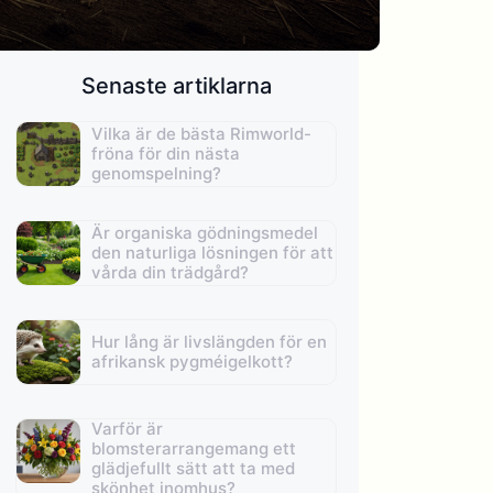
Senaste artiklarna
Vilka är de bästa Rimworld-
fröna för din nästa
genomspelning?
Är organiska gödningsmedel
den naturliga lösningen för att
vårda din trädgård?
Hur lång är livslängden för en
afrikansk pygméigelkott?
Varför är
blomsterarrangemang ett
glädjefullt sätt att ta med
skönhet inomhus?