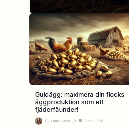
Guldägg: maximera din flocks
äggproduktion som ett
fjäderfäunder!
By
Laura Clark
6 mar 2024