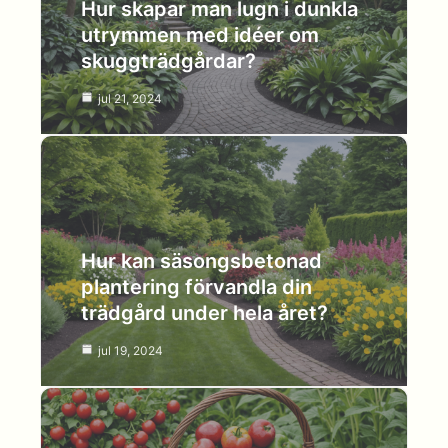
Hur skapar man lugn i dunkla
utrymmen med idéer om
skuggträdgårdar?
jul 21, 2024
Hur kan säsongsbetonad
plantering förvandla din
trädgård under hela året?
jul 19, 2024