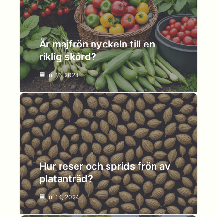
Är majfrön nyckeln till en
riklig skörd?
jul 16, 2024
Hur reser och sprids frön av
platanträd?
jul 14, 2024