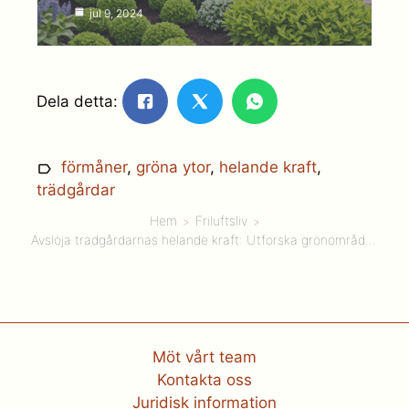
jul 9, 2024
Dela detta:
förmåner
,
gröna ytor
,
helande kraft
,
trädgårdar
Hem
Friluftsliv
Avslöja trädgårdarnas helande kraft: Utforska grönområdens underverk för välbefinnande
Möt vårt team
Kontakta oss
Juridisk information