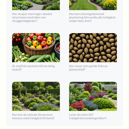
Hur skapar man lugn i dunkla
Hur kan säsongsbetonad
utrymmen med idéer om
plantering förvandla din trädgård
skuggträdgårdar?
under hela året?
Är majfrön nyckeln till en riklig
Hur reser och sprids frön av
skörd?
platanträd?
Hur kan du skörda färskvaror
Letar du efter DIY
hemma med trädgård till bord?
trädgårdsinredningsidéer?