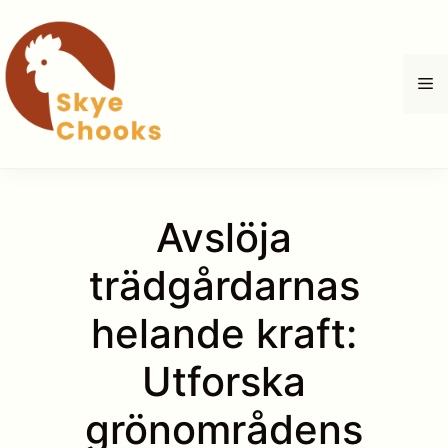
Hoppa
till
innehåll
M
Avslöja
trädgårdarnas
helande kraft:
Utforska
grönområdens