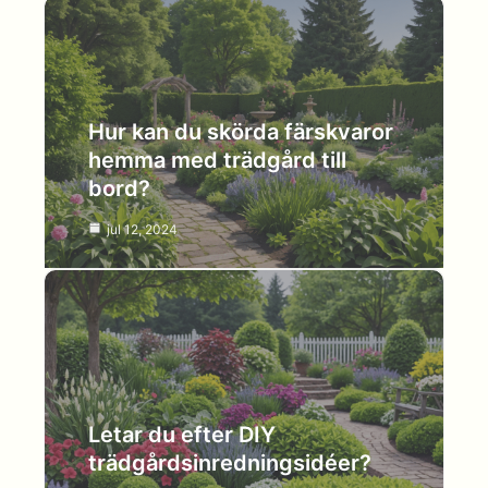
Hur kan du skörda färskvaror
hemma med trädgård till
bord?
jul 12, 2024
Letar du efter DIY
trädgårdsinredningsidéer?