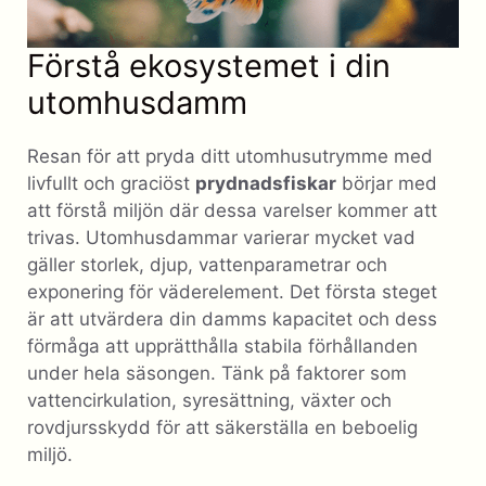
Förstå ekosystemet i din
utomhusdamm
Resan för att pryda ditt utomhusutrymme med
livfullt och graciöst
prydnadsfiskar
börjar med
att förstå miljön där dessa varelser kommer att
trivas. Utomhusdammar varierar mycket vad
gäller storlek, djup, vattenparametrar och
exponering för väderelement. Det första steget
är att utvärdera din damms kapacitet och dess
förmåga att upprätthålla stabila förhållanden
under hela säsongen. Tänk på faktorer som
vattencirkulation, syresättning, växter och
rovdjursskydd för att säkerställa en beboelig
miljö.