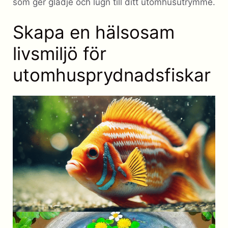
som ger glädje och lugn till ditt utomhusutrymme.
Skapa en hälsosam
livsmiljö för
utomhusprydnadsfiskar