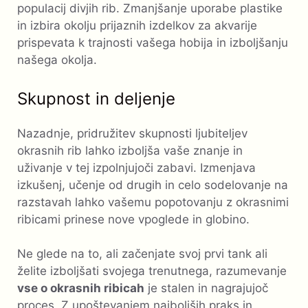
populacij divjih rib. Zmanjšanje uporabe plastike
in izbira okolju prijaznih izdelkov za akvarije
prispevata k trajnosti vašega hobija in izboljšanju
našega okolja.
Skupnost in deljenje
Nazadnje, pridružitev skupnosti ljubiteljev
okrasnih rib lahko izboljša vaše znanje in
uživanje v tej izpolnjujoči zabavi. Izmenjava
izkušenj, učenje od drugih in celo sodelovanje na
razstavah lahko vašemu popotovanju z okrasnimi
ribicami prinese nove vpoglede in globino.
Ne glede na to, ali začenjate svoj prvi tank ali
želite izboljšati svojega trenutnega, razumevanje
vse o okrasnih ribicah
je stalen in nagrajujoč
proces. Z upoštevanjem najboljših praks in