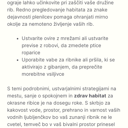
ograje lahko učinkovite pri zaščiti vaše družine
rib. Redno pregledovanje habitata za znake
dejavnosti plenilcev pomaga ohranjati mirno
okolje za nemoteno življenje vaših rib.
Ustvarite ovire z mrežami ali ustvarite
previse z robovi, da zmedete ptice
roparice
Uporabite vabe za ribnike ali pršila, ki se
aktivirajo z gibanjem, da preprečite
morebitne vsiljivce
S temi podrobnimi, ustvarjalnimi strategijami na
mestu, sanje o spokojnem in
zdrav habitat
za
okrasne ribice je na dosegu roke. S skrbjo za
kakovost vode, prostor, prehrano in varnost vaših
vodnih ljubljenčkov bo vaš zunanji ribnik ne le
cvetel, temveč bo v vaš bivalni prostor prinesel