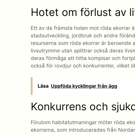
Hotet om förlust av l
Ett av de främsta hoten mot röda ekorrar är 
stadsutveckling, jordbruk och andra föränd
resurserna som röda ekorrar är beroende 
livsutrymme utan splittrar också deras livs
deras förmåga att hitta kompisar och fortp
också för rovdjur och konkurrenter, vilket 
Läsa
Uppföda kycklingar från ägg
Konkurrens och sjuk
Förutom habitatutmaningar möter röda eko
ekorrarna, som introducerades från Nordame