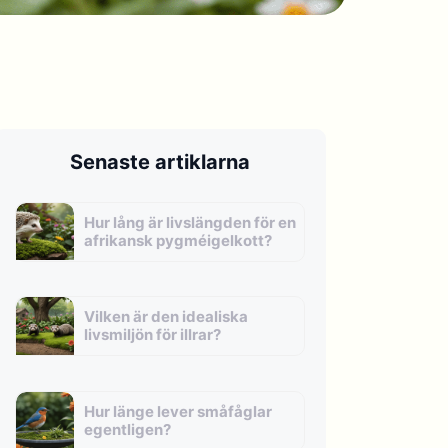
Senaste artiklarna
Hur lång är livslängden för en
afrikansk pygméigelkott?
Vilken är den idealiska
livsmiljön för illrar?
Hur länge lever småfåglar
egentligen?