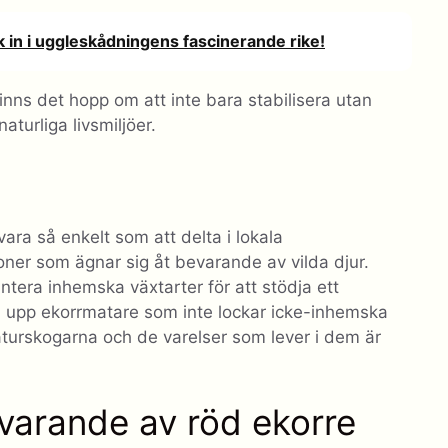
k in i uggleskådningens fascinerande rike!
ns det hopp om att inte bara stabilisera utan
aturliga livsmiljöer.
ara så enkelt som att delta i lokala
ioner som ägnar sig åt bevarande av vilda djur.
antera inhemska växtarter för att stödja ett
 upp ekorrmatare som inte lockar icke-inhemska
naturskogarna och de varelser som lever i dem är
varande av röd ekorre