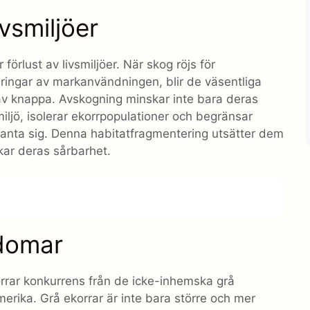
ivsmiljöer
förlust av livsmiljöer. När skog röjs för
ringar av markanvändningen, blir de väsentliga
av knappa. Avskogning minskar inte bara deras
miljö, isolerar ekorrpopulationer och begränsar
lanta sig. Denna habitatfragmentering utsätter dem
ökar deras sårbarhet.
domar
rrar konkurrens från de icke-inhemska grå
rika. Grå ekorrar är inte bara större och mer