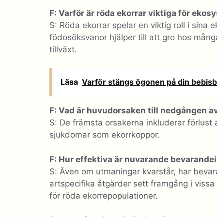
F: Varför är röda ekorrar viktiga för eko
S: Röda ekorrar spelar en viktig roll i sin
födosöksvanor hjälper till att gro hos många
tillväxt.
Läsa
Varför stängs ögonen på din bebis
F: Vad är huvudorsaken till nedgången a
S: De främsta orsakerna inkluderar förlust a
sjukdomar som ekorrkoppor.
F: Hur effektiva är nuvarande bevarande
S: Även om utmaningar kvarstår, har bevar
artspecifika åtgärder sett framgång i vissa 
för röda ekorrepopulationer.