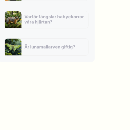
Varför fängslar babyekorrar
våra hjärtan?
Är lunamallarven giftig?