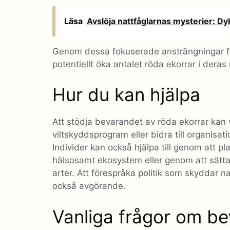
Läsa
Avslöja nattfåglarnas mysterier: Dy
Genom dessa fokuserade ansträngningar fin
potentiellt öka antalet röda ekorrar i deras n
Hur du kan hjälpa
Att stödja bevarandet av röda ekorrar kan v
viltskyddsprogram eller bidra till organisat
Individer kan också hjälpa till genom att pl
hälsosamt ekosystem eller genom att sätta
arter. Att förespråka politik som skyddar 
också avgörande.
Vanliga frågor om be