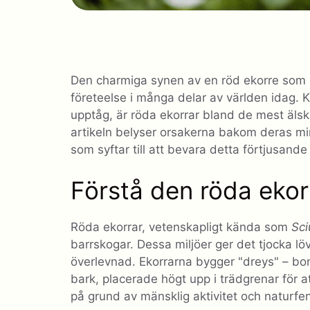
Den charmiga synen av en röd ekorre som 
företeelse i många delar av världen idag. Kä
upptåg, är röda ekorrar bland de mest äls
artikeln belyser orsakerna bakom deras m
som syftar till att bevara detta förtjusande 
Förstå den röda ekorr
Röda ekorrar, vetenskapligt kända som
Sci
barrskogar. Dessa miljöer ger det tjocka löv
överlevnad. Ekorrarna bygger "dreys" – bon 
bark, placerade högt upp i trädgrenar för at
på grund av mänsklig aktivitet och naturfe