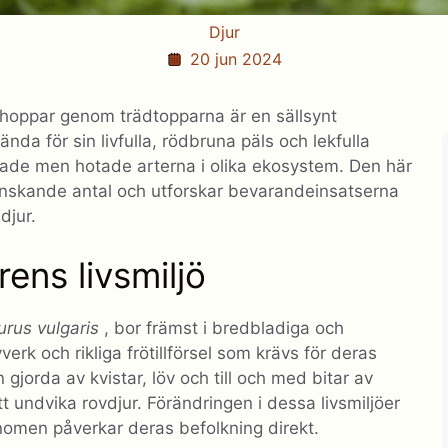
Djur
20 jun 2024
hoppar genom trädtopparna är en sällsynt
nda för sin livfulla, rödbruna päls och lekfulla
kade men hotade arterna i olika ekosystem. Den här
inskande antal och utforskar bevarandeinsatserna
djur.
ens livsmiljö
urus vulgaris
, bor främst i bredbladiga och
verk och rikliga frötillförsel som krävs för deras
gjorda av kvistar, löv och till och med bitar av
t undvika rovdjur. Förändringen i dessa livsmiljöer
nomen påverkar deras befolkning direkt.