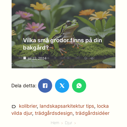
Vilka små grodor finns på din
bakgård?
jul 22, 2024
Dela detta:
kolibrier
,
landskapsarkitektur tips
,
locka
vilda djur
,
trädgårdsdesign
,
trädgårdsidéer
Hem
Djur