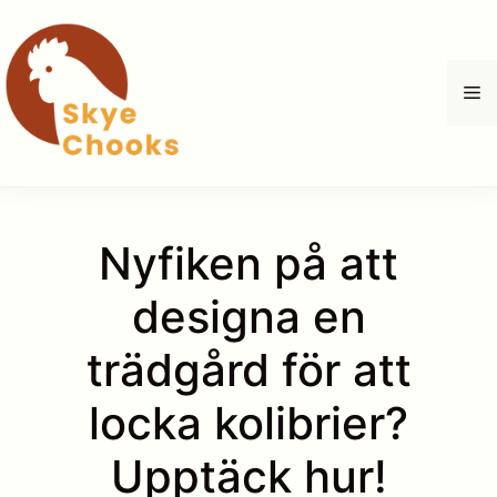
Hoppa
till
innehåll
M
Nyfiken på att
designa en
trädgård för att
locka kolibrier?
Upptäck hur!