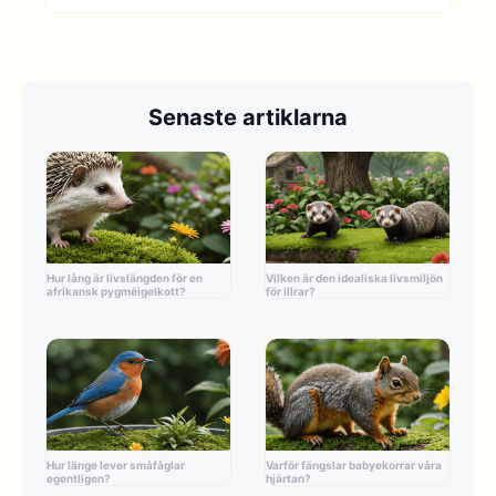
Senaste artiklarna
Hur lång är livslängden för en
Vilken är den idealiska livsmiljön
afrikansk pygméigelkott?
för illrar?
Hur länge lever småfåglar
Varför fängslar babyekorrar våra
egentligen?
hjärtan?