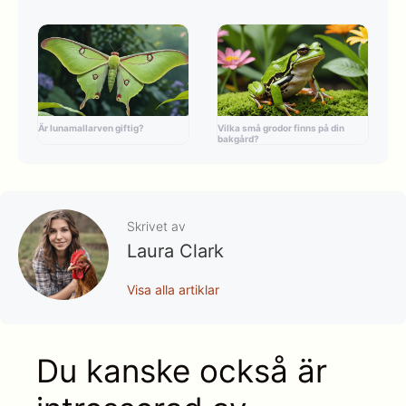
Är lunamallarven giftig?
Vilka små grodor finns på din
bakgård?
Skrivet av
Laura Clark
Visa alla artiklar
Du kanske också är