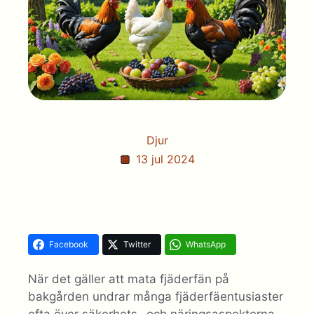
Djur
13 jul 2024
Facebook
Twitter
WhatsApp
När det gäller att mata fjäderfän på
bakgården undrar många fjäderfäentusiaster
ofta över säkerhets- och näringsaspekterna