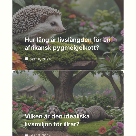
Hur lång är livslängden för en
afrikansk pygméigelkott?
okt 18, 2024
Vilken är den idealiska
livsmiljön för illrar?
okt 18, 2024