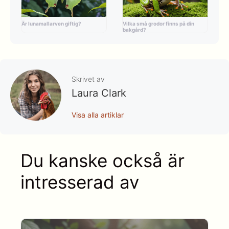
Är lunamallarven giftig?
Vilka små grodor finns på din
bakgård?
Skrivet av
Laura Clark
Visa alla artiklar
Du kanske också är
intresserad av