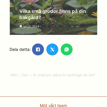
Vilka små grodor finns på din
bakgård?
jul 22, 2024
Dela detta:
Hem
Djur
Är vindruvor säkra för kycklingar att äta?
Möt vårt team