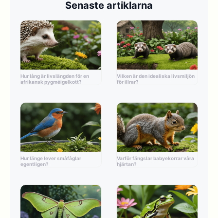
Senaste artiklarna
Hur lång är livslängden för en
Vilken är den idealiska livsmiljön
afrikansk pygméigelkott?
för illrar?
Hur länge lever småfåglar
Varför fängslar babyekorrar våra
egentligen?
hjärtan?