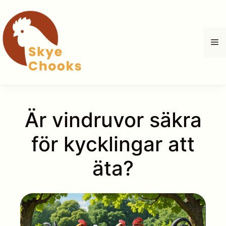
Hoppa
till
innehåll
M
Är vindruvor säkra
för kycklingar att
äta?