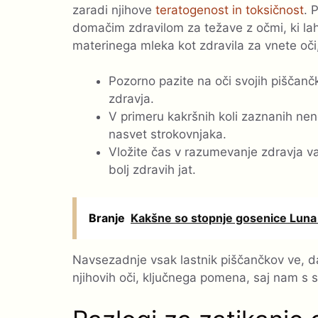
zaradi njihove
teratogenost in toksičnost
. 
domačim zdravilom za težave z očmi, ki lah
materinega mleka kot zdravila za vnete oči,
Pozorno pazite na oči svojih piščančk
zdravja.
V primeru kakršnih koli zaznanih neno
nasvet strokovnjaka.
Vložite čas v razumevanje zdravja va
bolj zdravih jat.
Branje
Kakšne so stopnje gosenice Lun
Navsezadnje vsak lastnik piščančkov ve, da
njihovih oči, ključnega pomena, saj nam s s