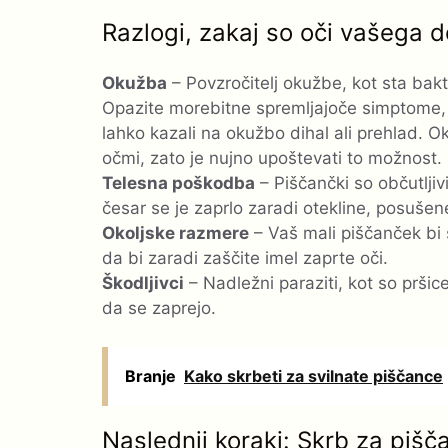
Razlogi, zakaj so oči vašega 
Okužba
– Povzročitelj okužbe, kot sta bakte
Opazite morebitne spremljajoče simptome, ko
lahko kazali na okužbo dihal ali prehlad. 
očmi, zato je nujno upoštevati to možnost.
Telesna poškodba
– Piščančki so občutljiv
česar se je zaprlo zaradi otekline, posušene
Okoljske razmere
– Vaš mali piščanček bi 
da bi zaradi zaščite imel zaprte oči.
Škodljivci
– Nadležni paraziti, kot so pršice
da se zaprejo.
Branje
Kako skrbeti za svilnate piščance
Naslednji koraki: Skrb za pišč