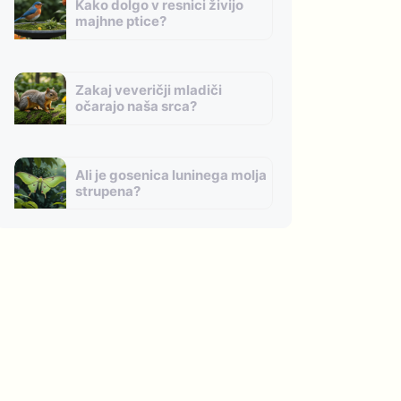
Kako dolgo v resnici živijo
majhne ptice?
Zakaj veveričji mladiči
očarajo naša srca?
Ali je gosenica luninega molja
strupena?