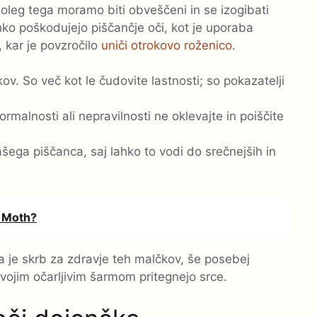
Poleg tega moramo biti obveščeni in se izogibati
ko poškodujejo piščančje oči, kot je uporaba
 kar je povzročilo
uniči otrokovo roženico
.
ov. So več kot le čudovite lastnosti; so pokazatelji
rmalnosti ali nepravilnosti ne oklevajte in poiščite
šega piščanca, saj lahko to vodi do srečnejših in
a Moth?
 je skrb za zdravje teh malčkov, še posebej
vojim očarljivim šarmom pritegnejo srce.