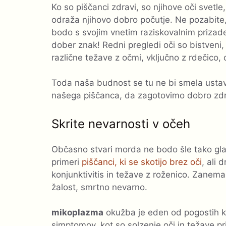
Ko so piščanci zdravi, so njihove oči svetl
odraža njihovo dobro počutje. Ne pozabite
bodo s svojim vnetim raziskovalnim prizadev
dober znak! Redni pregledi oči so bistveni,
različne težave z očmi, vključno z rdečico, 
Toda naša budnost se tu ne bi smela ustavi
našega piščanca, da zagotovimo dobro zdr
Skrite nevarnosti v očeh
Občasno stvari morda ne bodo šle tako glad
primeri
piščanci, ki se skotijo ​​brez oči
, ali
konjunktivitis in težave z roženico. Zanemarj
žalost, smrtno nevarno.
mikoplazma
okužba je eden od pogostih kr
simptomov, kot so solzenje oči in težave pr