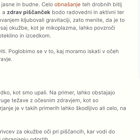
e, jasne in budne. Celo
obnašanje
teh drobnih bitij
, a
zdrav piščanček
bodo radovedni in aktivni ter
anjem kljubovali gravitaciji, zato menite, da je to
 saj okužbe, kot je mikoplazma,
lahko povzroči
oteklino in izcedkom.
ti. Poglobimo se v to, kaj moramo iskati v očeh
avje.
ko, kot smo upali. Na primer, lahko obstajajo
 druge težave z očesnim zdravjem, kot so
anje je v takih primerih lahko škodljivo ali celo, na
ivcev za okužbe oči pri piščancih, kar vodi do
i ohranjanju odprtih.