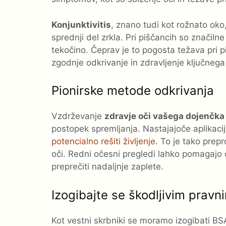
Konjunktivitis
, znano tudi kot rožnato oko
sprednji del zrkla. Pri piščancih so značilne
tekočino. Čeprav je to pogosta težava pri p
zgodnje odkrivanje in zdravljenje ključneg
Pionirske metode odkrivanja
Vzdrževanje
zdravje oči vašega dojenčka
postopek spremljanja. Nastajajoče aplikaci
potencialno rešiti življenje
. To je tako prepr
oči. Redni očesni pregledi lahko pomagajo o
preprečiti nadaljnje zaplete.
Izogibajte se škodljivim prav
Kot vestni skrbniki se moramo izogibati BSA