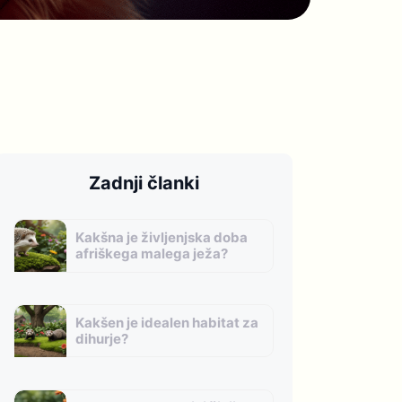
Zadnji članki
Kakšna je življenjska doba
afriškega malega ježa?
Kakšen je idealen habitat za
dihurje?