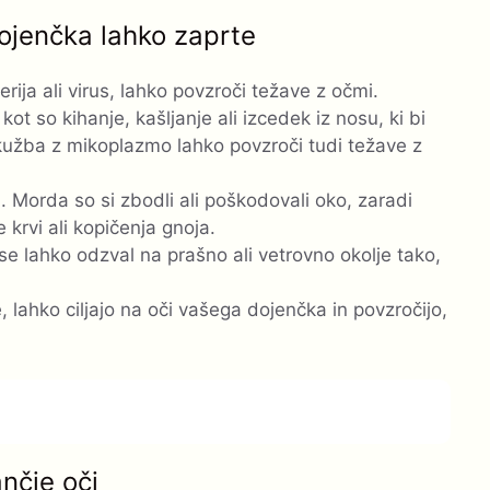
dojenčka lahko zaprte
rija ali virus, lahko povzroči težave z očmi.
t so kihanje, kašljanje ali izcedek iz nosu, ki bi
Okužba z mikoplazmo lahko povzroči tudi težave z
i. Morda so si zbodli ali poškodovali oko, zaradi
 krvi ali kopičenja gnoja.
se lahko odzval na prašno ali vetrovno okolje tako,
, lahko ciljajo na oči vašega dojenčka in povzročijo,
ančje oči