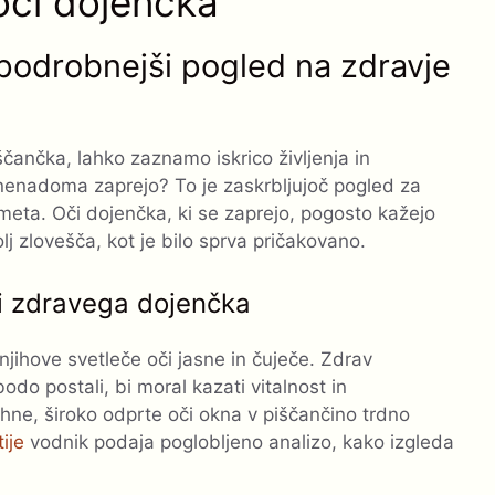
 oči dojenčka
podrobnejši pogled na zdravje
čančka, lahko zaznamo iskrico življenja in
i nenadoma zaprejo? To je zaskrbljujoč pogled za
meta. Oči dojenčka, ki se zaprejo, pogosto kažejo
lj zlovešča, kot je bilo sprva pričakovano.
či zdravega dojenčka
jihove svetleče oči jasne in čuječe. Zdrav
odo postali, bi moral kazati vitalnost in
hne, široko odprte oči okna v piščančino trdno
ije
vodnik podaja poglobljeno analizo, kako izgleda