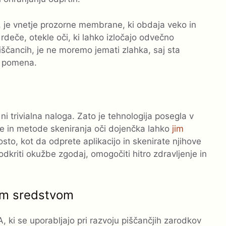
, je vnetje prozorne membrane, ki obdaja veko in
 rdeče, otekle oči, ki lahko izločajo odvečno
iščancih, je ne moremo jemati zlahka, saj sta
a pomena.
ni trivialna naloga. Zato je tehnologija posegla v
je in metode skeniranja oči dojenčka lahko
jim
osto, kot da odprete aplikacijo in skenirate njihove
dkriti okužbe zgodaj, omogočiti hitro zdravljenje in
nim sredstvom
, ki se uporabljajo pri razvoju piščančjih zarodkov