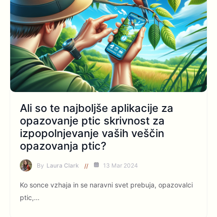
Ali so te najboljše aplikacije za
opazovanje ptic skrivnost za
izpopolnjevanje vaših veščin
opazovanja ptic?
By
Laura Clark
13 Mar 2024
Ko sonce vzhaja in se naravni svet prebuja, opazovalci
ptic,…