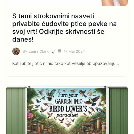
S temi strokovnimi nasveti
privabite čudovite ptice pevke na
svoj vrt! Odkrijte skrivnosti še
danes!
By
Laura Clark
17 Mar 2024
Kot ljubitelj ptic ni nič tako kot veselje ob opazovanju…