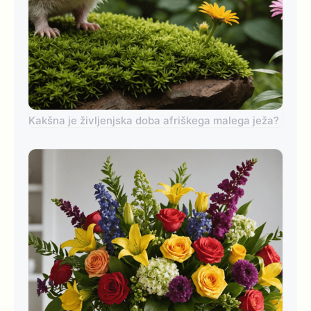
Kakšna je življenjska doba afriškega malega ježa?