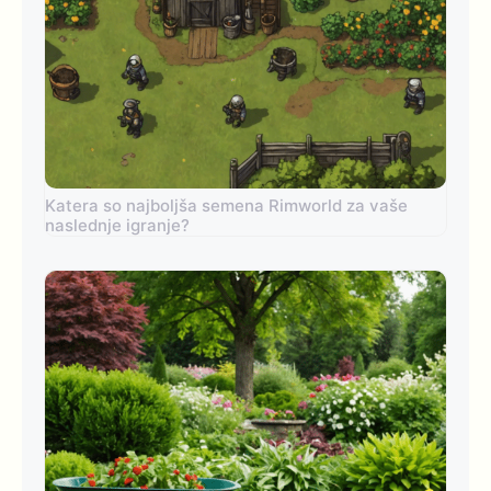
Katera so najboljša semena Rimworld za vaše
naslednje igranje?