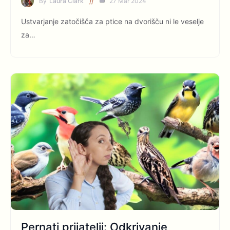
By
Laura Clark
27 Mar 2024
Ustvarjanje zatočišča za ptice na dvorišču ni le veselje
za…
Pernati prijatelji: Odkrivanje