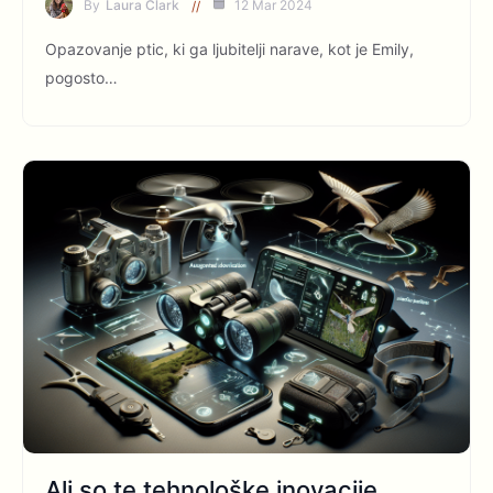
By
Laura Clark
12 Mar 2024
Opazovanje ptic, ki ga ljubitelji narave, kot je Emily,
pogosto…
Ali so te tehnološke inovacije