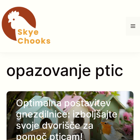
Skip
to
content
M
opazovanje ptic
Optimalna postavitev
gnezdilnice: izboljšajte
svoje dvorišče za
pomoč pticam!