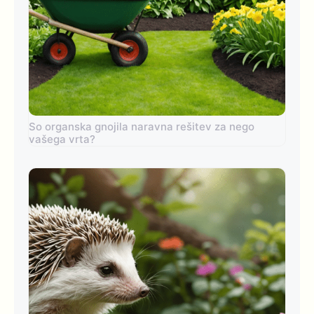
So organska gnojila naravna rešitev za nego
vašega vrta?