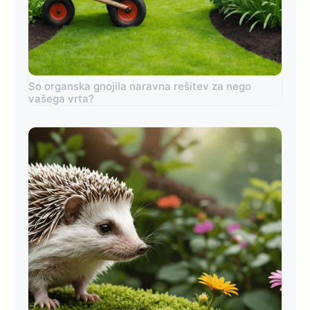
So organska gnojila naravna rešitev za nego
vašega vrta?