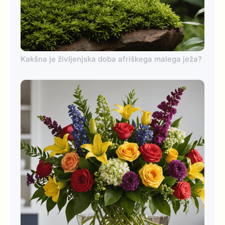
Kakšna je življenjska doba afriškega malega ježa?