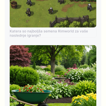
Katera so najboljša semena Rimworld za vaše
naslednje igranje?