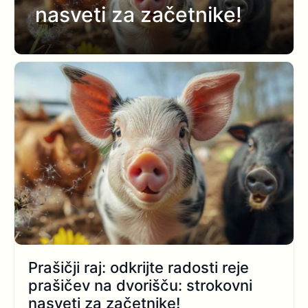
nasveti za začetnike!
Prašičji raj: odkrijte radosti reje
prašičev na dvorišču: strokovni
nasveti za začetnike!