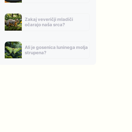
Zakaj veveričji mladiči
očarajo naša srca?
Ali je gosenica luninega molja
strupena?