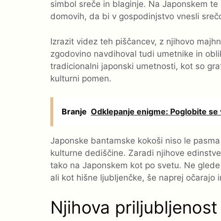
simbol sreče in blaginje. Na Japonskem te k
domovih, da bi v gospodinjstvo vnesli sreč
Izrazit videz teh piščancev, z njihovo majhn
zgodovino navdihoval tudi umetnike in obli
tradicionalni japonski umetnosti, kot so graf
kulturni pomen.
Branje
Odklepanje enigme: Poglobite se 
Japonske bantamske kokoši niso le pasma 
kulturne dediščine. Zaradi njihove edinstv
tako na Japonskem kot po svetu. Ne glede n
ali kot hišne ljubljenčke, še naprej očarajo i
Njihova priljubljenos