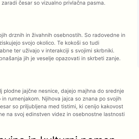
i, zaradi česar so vizualno privlačna pasma.
ojih drznih in živahnih osebnostih. So radovedne in
iskujejo svojo okolico. Te kokoši so tudi
ne ter uživajo v interakciji s svojimi skrbniki.
našanja jih je veselje opazovati in skrbeti zanje.
j plodne jajčne nesnice, dajejo majhna do srednje
 in rumenjakom. Njihova jajca so znana po svojih
sar so priljubljena med tistimi, ki cenijo kakovost
ne na svoj edinstven videz in osebnostne lastnosti