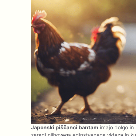
Japonski piščanci bantam
imajo dolgo in 
zaradi njihovega edinstvenega videza in k