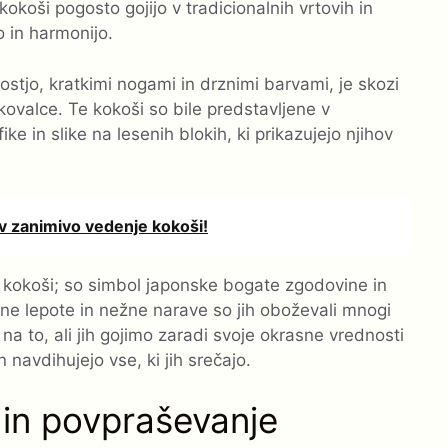
okoši pogosto gojijo v tradicionalnih vrtovih in
o in harmonijo.
ostjo, kratkimi nogami in drznimi barvami, je skozi
kovalce. Te kokoši so bile predstavljene v
ike in slike na lesenih blokih, ki prikazujejo njihov
v zanimivo vedenje kokoši!
kokoši; so simbol japonske bogate zgodovine in
ene lepote in nežne narave so jih oboževali mnogi
a to, ali jih gojimo zaradi svoje okrasne vrednosti
n navdihujejo vse, ki jih srečajo.
t in povpraševanje