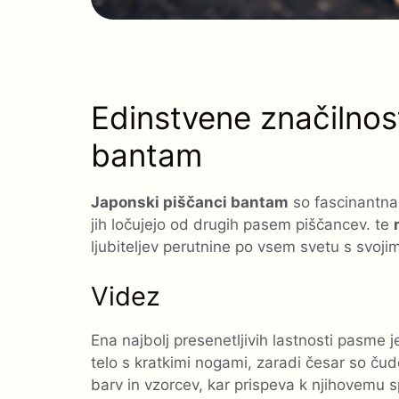
Edinstvene značilnos
bantam
Japonski piščanci bantam
so fascinantna 
jih ločujejo od drugih pasem piščancev. te
ljubiteljev perutnine po vsem svetu s svojim
Videz
Ena najbolj presenetljivih lastnosti pasme 
telo s kratkimi nogami, zaradi česar so čudov
barv in vzorcev, kar prispeva k njihovemu