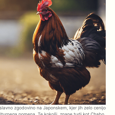
slavno zgodovino na Japonskem, kjer jih zelo cenijo
ulturnega pomena. Te kokoši, znane tudi kot Chabo