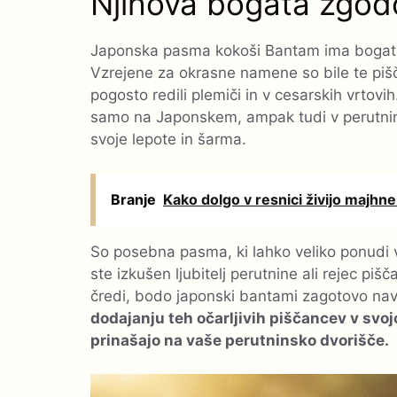
Njihova bogata zgodo
Japonska pasma kokoši Bantam ima bogato
Vzrejene za okrasne namene so bile te pišča
pogosto redili plemiči in v cesarskih vrtovih.
samo na Japonskem, ampak tudi v perutnin
svoje lepote in šarma.
Branje
Kako dolgo v resnici živijo majhne
So posebna pasma, ki lahko veliko ponudi v 
ste izkušen ljubitelj perutnine ali rejec pi
čredi, bodo japonski bantami zagotovo navdu
dodajanju teh očarljivih piščancev v svojo 
prinašajo na vaše perutninsko dvorišče.