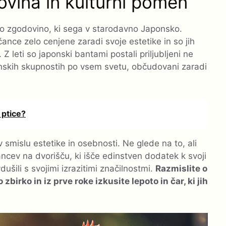
vina in kulturni pomen
 zgodovino, ki sega v starodavno Japonsko.
nce zelo cenjene zaradi svoje estetike in so jih
 Z leti so japonski bantami postali priljubljeni ne
skih skupnostih po vsem svetu, občudovani zaradi
 ptice?
smislu estetike in osebnosti. Ne glede na to, ali
ščancev na dvorišču, ki išče edinstven dodatek k svoji
šili s svojimi izrazitimi značilnostmi.
Razmislite o
zbirko in iz prve roke izkusite lepoto in čar, ki jih