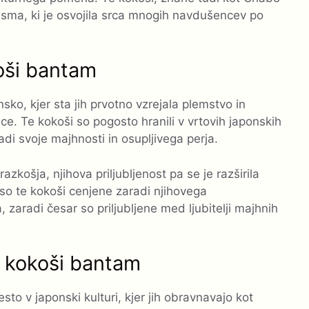
asma, ki je osvojila srca mnogih navdušencev po
oši bantam
o, kjer sta jih prvotno vzrejala plemstvo in
nce. Te kokoši so pogosto hranili v vrtovih japonskih
radi svoje majhnosti in osupljivega perja.
azkošja, njihova priljubljenost pa se je razširila
so te kokoši cenjene zaradi njihovega
zaradi česar so priljubljene med ljubitelji majhnih
h kokoši bantam
 v japonski kulturi, kjer jih obravnavajo kot