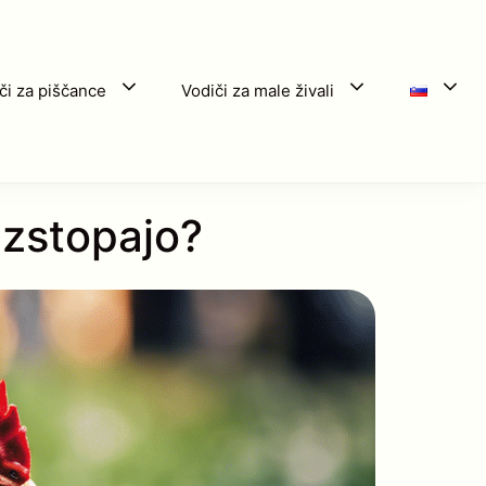
či za piščance
Vodiči za male živali
izstopajo?