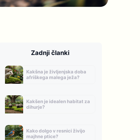
Zadnji članki
Kakšna je življenjska doba
afriškega malega ježa?
Kakšen je idealen habitat za
dihurje?
Kako dolgo v resnici živijo
majhne ptice?