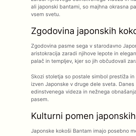
ali japonski bantami, so majhna okrasna p
vsem svetu.
Zgodovina japonskih kok
Zgodovina pasme sega v starodavno Japonsk
aristokracija zaradi njihove lepote in elega
palač in templjev, kjer so jih občudovali za
Skozi stoletja so postale simbol prestiža in r
izven Japonske v druge dele sveta. Danes 
edinstvenega videza in nežnega obnašanja, 
pasem.
Kulturni pomen japonski
Japonske kokoši Bantam imajo posebno mesto