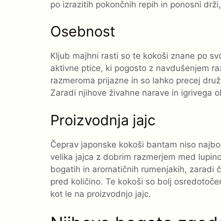
po izrazitih pokončnih repih in ponosni drž
Osebnost
Kljub majhni rasti so te kokoši znane po sv
aktivne ptice, ki pogosto z navdušenjem raz
razmeroma prijazne in so lahko precej družab
Zaradi njihove živahne narave in igrivega ob
Proizvodnja jajc
Čeprav japonske kokoši bantam niso najbol
velika jajca z dobrim razmerjem med lupino
bogatih in aromatičnih rumenjakih, zaradi če
pred količino. Te kokoši so bolj osredotoče
kot le na proizvodnjo jajc.