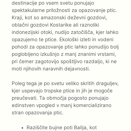
destinacije po vsem svetu ponujajo
spektakularne priložnosti za opazovanje ptic.
Kraji, kot so amazonski deževni gozdovi,
oblačni gozdovi Kostarike ali raznoliki
indonezijski otoki, nudijo zatočišča, kjer lahko
opazujemo te ptice. Ekološki izleti in vodeni
pohodi za opazovanje ptic lahko ponudijo bolj
poglobljeno izkušnjo z manj znanimi vrstami,
pri čemer zagotovijo spoštljivo razdaljo, ki ne
moti njihovih naravnih dejavnosti.
Poleg tega je po svetu veliko skritih draguljev,
kjer uspevajo tropske ptice in jih je mogoče
preučevati. Ta območja pogosto ponujajo
edinstven vpogled v manj komercializirano
stran opazovanja ptic.
Raziščite bujne poti Balija, kot