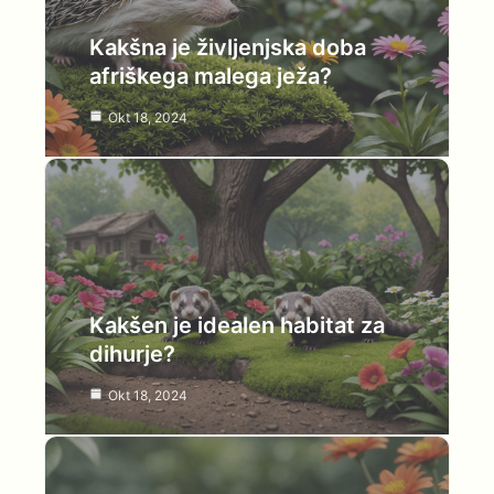
Kakšna je življenjska doba
afriškega malega ježa?
Okt 18, 2024
Kakšen je idealen habitat za
dihurje?
Okt 18, 2024