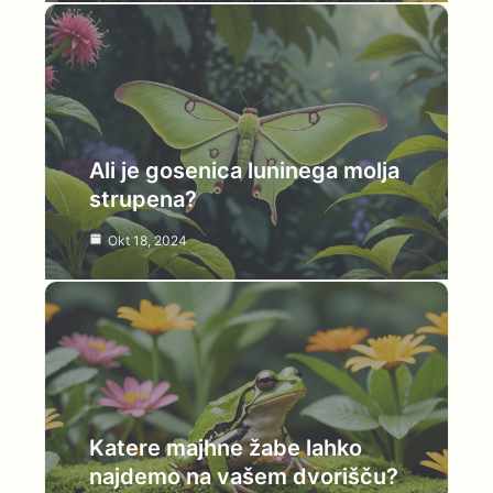
Ali je gosenica luninega molja
strupena?
Okt 18, 2024
Katere majhne žabe lahko
najdemo na vašem dvorišču?