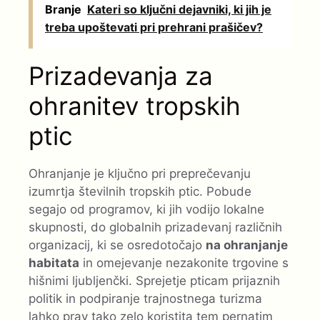
Branje
Kateri so ključni dejavniki, ki jih je
treba upoštevati pri prehrani prašičev?
Prizadevanja za
ohranitev tropskih
ptic
Ohranjanje je ključno pri preprečevanju
izumrtja številnih tropskih ptic. Pobude
segajo od programov, ki jih vodijo lokalne
skupnosti, do globalnih prizadevanj različnih
organizacij, ki se osredotočajo
na ohranjanje
habitata
in omejevanje nezakonite trgovine s
hišnimi ljubljenčki. Sprejetje pticam prijaznih
politik in podpiranje trajnostnega turizma
lahko prav tako zelo koristita tem pernatim