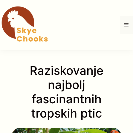
Skip
to
content
M
Raziskovanje
najbolj
fascinantnih
tropskih ptic