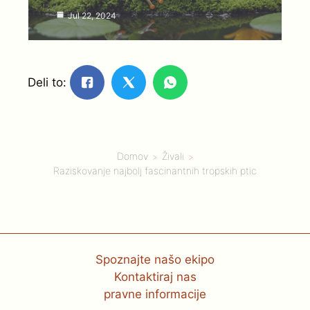
Jul 22, 2024
Deli to:
Domov
Živali
Raziskovanje najbolj fascinantnih tropskih ptic
Spoznajte našo ekipo
Kontaktiraj nas
pravne informacije