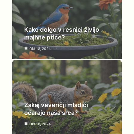
Kako dolgo v resnici živijo
majhne ptice?
Okt 18, 2024
Zakaj veveričji mladiči
očarajo naša srca?
Okt 18, 2024