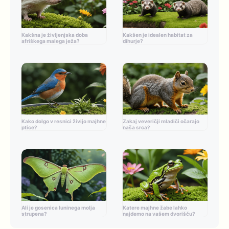
Kakšna je življenjska doba
Kakšen je idealen habitat za
afriškega malega ježa?
dihurje?
Kako dolgo v resnici živijo majhne
Zakaj veveričji mladiči očarajo
ptice?
naša srca?
Ali je gosenica luninega molja
Katere majhne žabe lahko
strupena?
najdemo na vašem dvorišču?