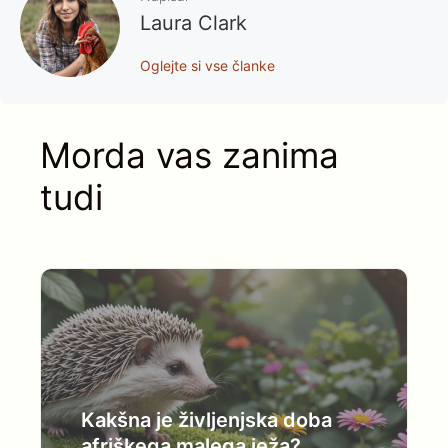
Laura Clark
Oglejte si vse članke
Morda vas zanima
tudi
Kakšna je življenjska doba
afriškega malega ježa?