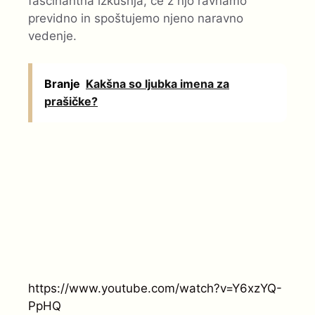
fascinantna izkušnja, če z njo ravnamo
previdno in spoštujemo njeno naravno
vedenje.
Branje
Kakšna so ljubka imena za
prašičke?
https://www.youtube.com/watch?v=Y6xzYQ-
PpHQ