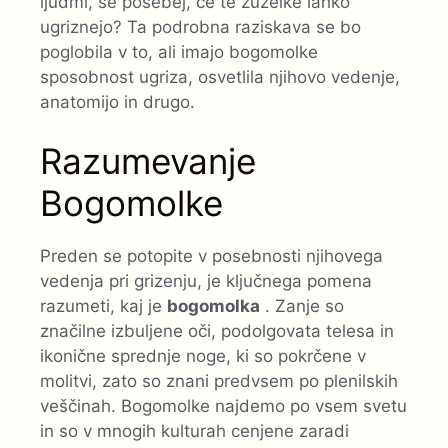
ljudmi, še posebej, če te žuželke lahko
ugriznejo? Ta podrobna raziskava se bo
poglobila v to, ali imajo bogomolke
sposobnost ugriza, osvetlila njihovo vedenje,
anatomijo in drugo.
Razumevanje
Bogomolke
Preden se potopite v posebnosti njihovega
vedenja pri grizenju, je ključnega pomena
razumeti, kaj je
bogomolka
. Zanje so
značilne izbuljene oči, podolgovata telesa in
ikonične sprednje noge, ki so pokrčene v
molitvi, zato so znani predvsem po plenilskih
veščinah. Bogomolke najdemo po vsem svetu
in so v mnogih kulturah cenjene zaradi