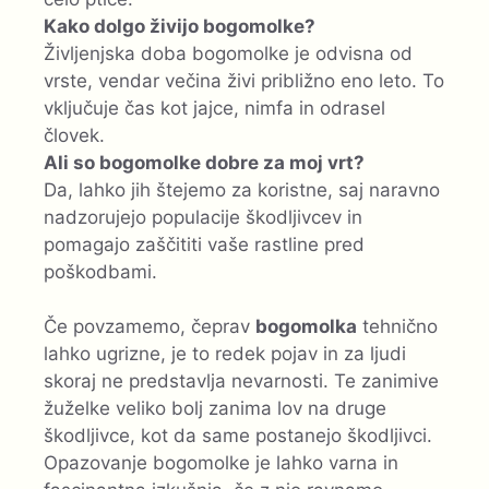
Kako dolgo živijo bogomolke?
Življenjska doba bogomolke je odvisna od
vrste, vendar večina živi približno eno leto. To
vključuje čas kot jajce, nimfa in odrasel
človek.
Ali so bogomolke dobre za moj vrt?
Da, lahko jih štejemo za koristne, saj naravno
nadzorujejo populacije škodljivcev in
pomagajo zaščititi vaše rastline pred
poškodbami.
Če povzamemo, čeprav
bogomolka
tehnično
lahko ugrizne, je to redek pojav in za ljudi
skoraj ne predstavlja nevarnosti. Te zanimive
žuželke veliko bolj zanima lov na druge
škodljivce, kot da same postanejo škodljivci.
Opazovanje bogomolke je lahko varna in