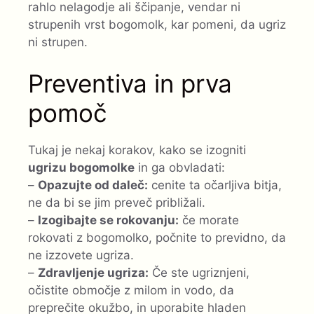
rahlo nelagodje ali ščipanje, vendar ni
strupenih vrst bogomolk, kar pomeni, da ugriz
ni strupen.
Preventiva in prva
pomoč
Tukaj je nekaj korakov, kako se izogniti
ugrizu bogomolke
in ga obvladati:
–
Opazujte od daleč:
cenite ta očarljiva bitja,
ne da bi se jim preveč približali.
–
Izogibajte se rokovanju:
če morate
rokovati z bogomolko, počnite to previdno, da
ne izzovete ugriza.
–
Zdravljenje ugriza:
Če ste ugriznjeni,
očistite območje z milom in vodo, da
preprečite okužbo, in uporabite hladen