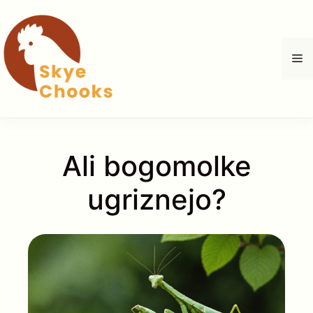
Skip
to
content
M
Ali bogomolke
ugriznejo?