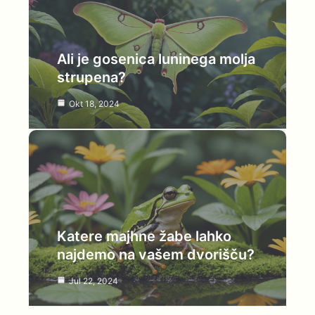
Ali je gosenica luninega molja
strupena?
Okt 18, 2024
Katere majhne žabe lahko
najdemo na vašem dvorišču?
Jul 22, 2024