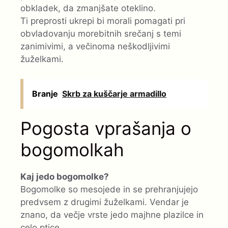
obkladek, da zmanjšate oteklino.
Ti preprosti ukrepi bi morali pomagati pri
obvladovanju morebitnih srečanj s temi
zanimivimi, a večinoma neškodljivimi
žuželkami.
Branje
Skrb za kuščarje armadillo
Pogosta vprašanja o
bogomolkah
Kaj jedo bogomolke?
Bogomolke so mesojede in se prehranjujejo
predvsem z drugimi žuželkami. Vendar je
znano, da večje vrste jedo majhne plazilce in
celo ptice.