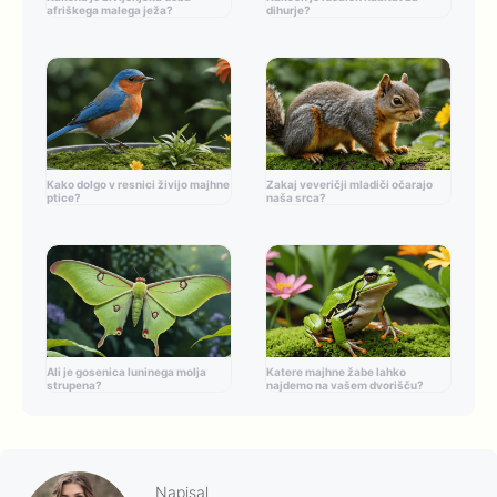
afriškega malega ježa?
dihurje?
Kako dolgo v resnici živijo majhne
Zakaj veveričji mladiči očarajo
ptice?
naša srca?
Ali je gosenica luninega molja
Katere majhne žabe lahko
strupena?
najdemo na vašem dvorišču?
Napisal