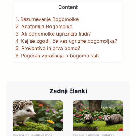
Content
1.
Razumevanje Bogomolke
2.
Anatomija Bogomolke
3.
Ali bogomolke ugriznejo ljudi?
4.
Kaj se zgodi, če vas ugrizne bogomoljka?
5.
Preventiva in prva pomoč
6.
Pogosta vprašanja o bogomolkah
Zadnji članki
Kakšna je življenjska doba
Kakšen je idealen habitat za