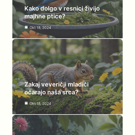
Kako dolgo v resnici živijo
majhne ptice?
Okt 18, 2024
Zakaj veveričji mladiči
očarajo naša srca?
Okt 18, 2024