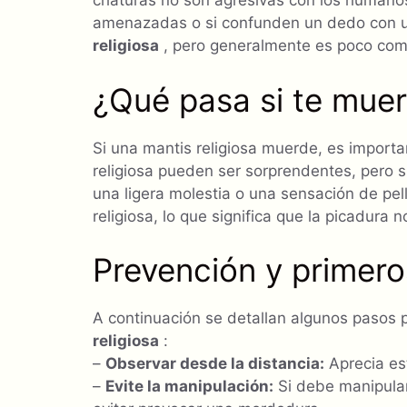
criaturas no son agresivas con los humanos
amenazadas o si confunden un dedo con u
religiosa
, pero generalmente es poco com
¿Qué pasa si te muer
Si una mantis religiosa muerde, es import
religiosa pueden ser sorprendentes, pero 
una ligera molestia o una sensación de pe
religiosa, lo que significa que la picadura n
Prevención y primeros
A continuación se detallan algunos pasos p
religiosa
:
–
Observar desde la distancia:
Aprecia es
–
Evite la manipulación:
Si debe manipular