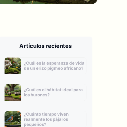
Artículos recientes
¿Cuál es la esperanza de vida
de un erizo pigmeo africano?
¿Cuál es el hábitat ideal para
los hurones?
¿Cuánto tiempo viven
realmente los pájaros
pequeños?