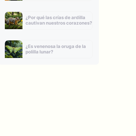
¿Por qué las crías de ardilla
cautivan nuestros corazones?
¿Es venenosa la oruga de la
polilla lunar?