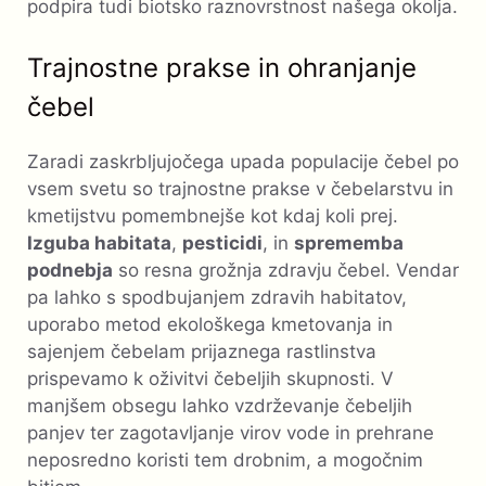
podpira tudi biotsko raznovrstnost našega okolja.
Trajnostne prakse in ohranjanje
čebel
Zaradi zaskrbljujočega upada populacije čebel po
vsem svetu so trajnostne prakse v čebelarstvu in
kmetijstvu pomembnejše kot kdaj koli prej.
Izguba habitata
,
pesticidi
, in
sprememba
podnebja
so resna grožnja zdravju čebel. Vendar
pa lahko s spodbujanjem zdravih habitatov,
uporabo metod ekološkega kmetovanja in
sajenjem čebelam prijaznega rastlinstva
prispevamo k oživitvi čebeljih skupnosti. V
manjšem obsegu lahko vzdrževanje čebeljih
panjev ter zagotavljanje virov vode in prehrane
neposredno koristi tem drobnim, a mogočnim