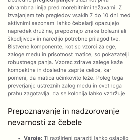
obrambna linija pred morebitnimi težavami. Z
izvajanjem teh pregledov vsakih 7 do 10 dni med
aktivnimi sezonami lahko čebelarji opazujejo
napredek družine, prepoznajo znake bolezni ali
škodljivcev in naredijo potrebne prilagoditve.
Bistvene komponente, kot so vzorci zalege,
zaloge medu in prisotnost matice, so pokazatelji
robustnega panja. Vzorec zdrave zalege kaže
kompaktne in dosledne zaprte celice, kar
pomeni, da matica učinkovito leže. Poleg tega
preverjanje ustreznih zalog medu in cvetnega
prahu zagotavlja, da se kolonija lahko vzdržuje.
Prepoznavanje in nadzorovanje
nevarnosti za čebele
Varoje:
Ti razširjeni paraziti lahko oslabijo