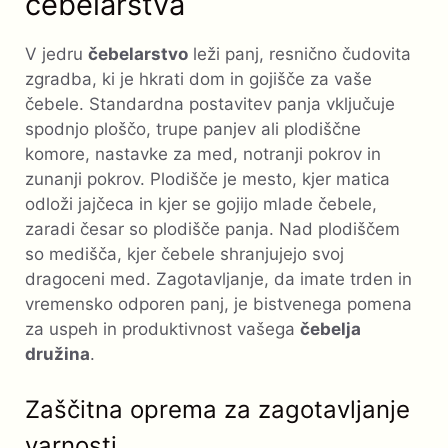
čebelarstva
V jedru
čebelarstvo
leži panj, resnično čudovita
zgradba, ki je hkrati dom in gojišče za vaše
čebele. Standardna postavitev panja vključuje
spodnjo ploščo, trupe panjev ali plodiščne
komore, nastavke za med, notranji pokrov in
zunanji pokrov. Plodišče je mesto, kjer matica
odloži jajčeca in kjer se gojijo mlade čebele,
zaradi česar so plodišče panja. Nad plodiščem
so medišča, kjer čebele shranjujejo svoj
dragoceni med. Zagotavljanje, da imate trden in
vremensko odporen panj, je bistvenega pomena
za uspeh in produktivnost vašega
čebelja
družina
.
Zaščitna oprema za zagotavljanje
varnosti