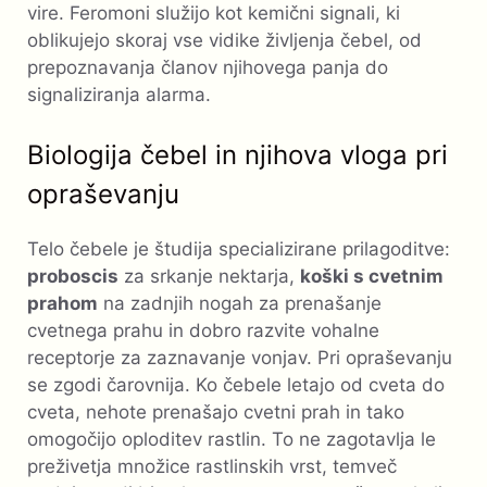
vire. Feromoni služijo kot kemični signali, ki
oblikujejo skoraj vse vidike življenja čebel, od
prepoznavanja članov njihovega panja do
signaliziranja alarma.
Biologija čebel in njihova vloga pri
opraševanju
Telo čebele je študija specializirane prilagoditve:
proboscis
za srkanje nektarja,
koški s cvetnim
prahom
na zadnjih nogah za prenašanje
cvetnega prahu in dobro razvite vohalne
receptorje za zaznavanje vonjav. Pri opraševanju
se zgodi čarovnija. Ko čebele letajo od cveta do
cveta, nehote prenašajo cvetni prah in tako
omogočijo oploditev rastlin. To ne zagotavlja le
preživetja množice rastlinskih vrst, temveč