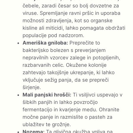
čebele, zaradi česar so bolj dovzetne za
viruse. Spremljanje ravni pršic in uporaba
možnosti zdravljenja, kot so organske
kisline ali miticidi, lahko pomagata obdržati
populacije pod nadzorom.
Ameriška gniloba:
Preprečite to
bakterijsko bolezen s preverjanjem
nepravilnih vzorcev zalege in potopljenih,
razbarvanih celic. Okužene kolonije
zahtevajo takojšnje ukrepanje, ki lahko
vključuje sežig panja, da se prepreči
širjenje.
Mali panjski hrošči:
Ti vsiljivci uspevajo v
šibkih panjih in lahko povzročijo
fermentacijo in kvarjenje medu. Ohranite
močne panje in razmislite o pasteh za
ublažitev te grožnje.
Nozema:
Ta glivična okužba vpliva na