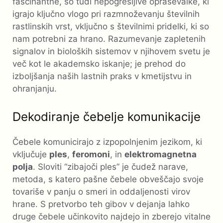
fascinantne, so tudi nepogrešljive opraševalke, ki
igrajo ključno vlogo pri razmnoževanju številnih
rastlinskih vrst, vključno s številnimi pridelki, ki so
nam potrebni za hrano. Razumevanje zapletenih
signalov in bioloških sistemov v njihovem svetu je
več kot le akademsko iskanje; je prehod do
izboljšanja naših lastnih praks v kmetijstvu in
ohranjanju.
Dekodiranje čebelje komunikacije
Čebele komunicirajo z izpopolnjenim jezikom, ki
vključuje
ples
,
feromoni
, in
elektromagnetna
polja
. Sloviti “zibajoči ples” je čudež narave,
metoda, s katero pašne čebele obveščajo svoje
tovariše v panju o smeri in oddaljenosti virov
hrane. S pretvorbo teh gibov v dejanja lahko
druge čebele učinkovito najdejo in zberejo vitalne