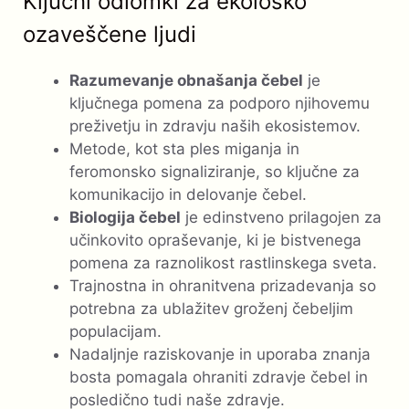
Ključni odlomki za ekološko
ozaveščene ljudi
Razumevanje obnašanja čebel
je
ključnega pomena za podporo njihovemu
preživetju in zdravju naših ekosistemov.
Metode, kot sta ples miganja in
feromonsko signaliziranje, so ključne za
komunikacijo in delovanje čebel.
Biologija čebel
je edinstveno prilagojen za
učinkovito opraševanje, ki je bistvenega
pomena za raznolikost rastlinskega sveta.
Trajnostna in ohranitvena prizadevanja so
potrebna za ublažitev groženj čebeljim
populacijam.
Nadaljnje raziskovanje in uporaba znanja
bosta pomagala ohraniti zdravje čebel in
posledično tudi naše zdravje.