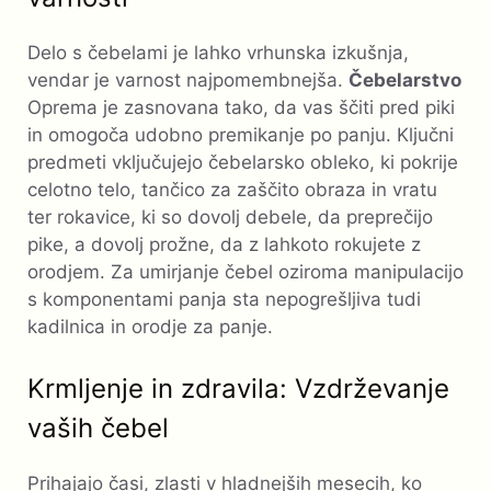
Delo s čebelami je lahko vrhunska izkušnja,
vendar je varnost najpomembnejša.
Čebelarstvo
Oprema je zasnovana tako, da vas ščiti pred piki
in omogoča udobno premikanje po panju. Ključni
predmeti vključujejo čebelarsko obleko, ki pokrije
celotno telo, tančico za zaščito obraza in vratu
ter rokavice, ki so dovolj debele, da preprečijo
pike, a dovolj prožne, da z lahkoto rokujete z
orodjem. Za umirjanje čebel oziroma manipulacijo
s komponentami panja sta nepogrešljiva tudi
kadilnica in orodje za panje.
Krmljenje in zdravila: Vzdrževanje
vaših čebel
Prihajajo časi, zlasti v hladnejših mesecih, ko