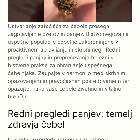
Ustvarjanje zatočišča za čebele presega
zagotavljanje cvetov in panjev. Bistvo negovanja
uspešne populacije čebel je zakoreninjeno v
proaktivnem upravljanju in skrbni negi. Redni
pregledi panjev in preprečevanje bolezni so
bistvene prakse za ohranjanje uspešnega
čebelnjaka. Zaupajte v harmonijo med skrbnim
opazovanjem in pravočasnim posredovanjem ter
opazujte, kako vaše čebele živahno in vitalno
brenčijo.
Redni pregledi panjev: temelj
zdravja čebel
Dosledno
pregledi panjev
služi kot prva