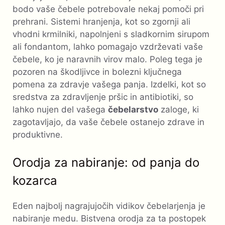
bodo vaše čebele potrebovale nekaj pomoči pri
prehrani. Sistemi hranjenja, kot so zgornji ali
vhodni krmilniki, napolnjeni s sladkornim sirupom
ali fondantom, lahko pomagajo vzdrževati vaše
čebele, ko je naravnih virov malo. Poleg tega je
pozoren na škodljivce in bolezni ključnega
pomena za zdravje vašega panja. Izdelki, kot so
sredstva za zdravljenje pršic in antibiotiki, so
lahko nujen del vašega
čebelarstvo
zaloge, ki
zagotavljajo, da vaše čebele ostanejo zdrave in
produktivne.
Orodja za nabiranje: od panja do
kozarca
Eden najbolj nagrajujočih vidikov čebelarjenja je
nabiranje medu. Bistvena orodja za ta postopek