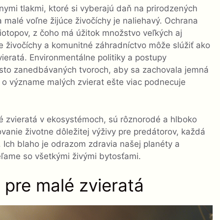
ymi tlakmi, ktoré si vyberajú daň na prirodzených
malé voľne žijúce živočíchy je naliehavý. Ochrana
iotopov, z čoho má úžitok množstvo veľkých aj
e živočíchy a komunitné záhradníctvo môže slúžiť ako
ieratá. Environmentálne politiky a postupy
asto zanedbávaných tvoroch, aby sa zachovala jemná
 o význame malých zvierat ešte viac podnecuje
é zvieratá v ekosystémoch, sú rôznorodé a hlboko
anie životne dôležitej výživy pre predátorov, každá
a. Ich blaho je odrazom zdravia našej planéty a
ľame so všetkými živými bytosťami.
 pre malé zvieratá