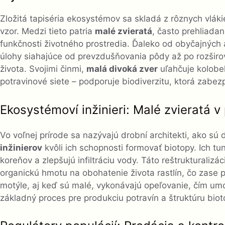
Zložitá tapiséria ekosystémov sa skladá z rôznych vlákie
vzor. Medzi tieto patria
malé zvieratá
, často prehliadan
funkčnosti životného prostredia. Ďaleko od obyčajných 
úlohy siahajúce od prevzdušňovania pôdy až po rozšir
života. Svojimi činmi,
malá divoká zver
uľahčuje kolobeh
potravinové siete – podporuje biodiverzitu, ktorá zabe
Ekosystémoví inžinieri: Malé zvieratá v 
Vo voľnej prírode sa nazývajú drobní architekti, ako s
inžinierov
kvôli ich schopnosti formovať biotopy. Ich t
koreňov a zlepšujú infiltráciu vody. Táto reštrukturali
organickú hmotu na obohatenie života rastlín, čo zase p
motýle, aj keď sú malé, vykonávajú opeľovanie, čím um
základný proces pre produkciu potravín a štruktúru biot