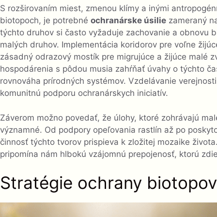
S rozširovaním miest, zmenou klímy a inými antropogénn
biotopoch, je potrebné
ochranárske úsilie
zameraný na 
týchto druhov si často vyžaduje zachovanie a obnovu b
malých druhov. Implementácia koridorov pre voľne žijúc
zásadný odrazový mostík pre migrujúce a žijúce malé zv
hospodárenia s pôdou musia zahŕňať úvahy o týchto č
rovnováha prírodných systémov. Vzdelávanie verejnosti
komunitnú podporu ochranárskych iniciatív.
Záverom možno povedať, že úlohy, ktoré zohrávajú mal
významné. Od podpory opeľovania rastlín až po poskytov
činnosť týchto tvorov prispieva k zložitej mozaike život
pripomína nám hlbokú vzájomnú prepojenosť, ktorú zdie
Stratégie ochrany biotopov