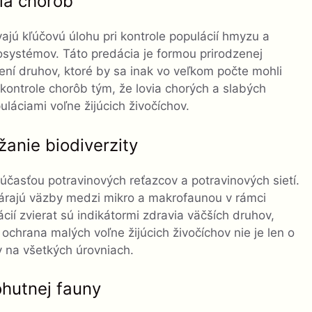
ola chorôb
vajú kľúčovú úlohu pri kontrole populácií hmyzu a
osystémov. Táto predácia je formou prirodzenej
adení druhov, ktoré by sa inak vo veľkom počte mohli
 kontrole chorôb tým, že lovia chorých a slabých
uláciami voľne žijúcich živočíchov.
žanie biodiverzity
účasťou potravinových reťazcov a potravinových sietí.
tvárajú väzby medzi mikro a makrofaunou v rámci
ií zvierat sú indikátormi zdravia väčších druhov,
ochrana malých voľne žijúcich živočíchov nie je len o
y na všetkých úrovniach.
ohutnej fauny