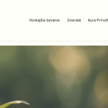
Vonkajšie bývanie
Zvieratá
Kura Príruč