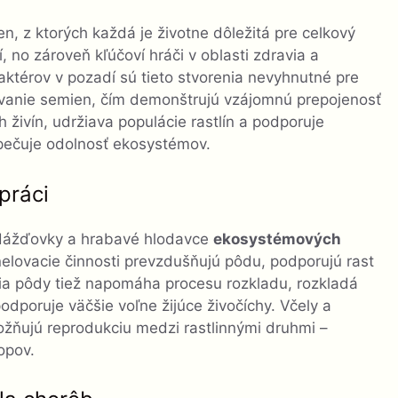
n, z ktorých každá je životne dôležitá pre celkový
í, no zároveň kľúčoví hráči v oblasti zdravia a
aktérov v pozadí sú tieto stvorenia nevyhnutné pre
ovanie semien, čím demonštrujú vzájomnú prepojenosť
 živín, udržiava populácie rastlín a podporuje
zpečuje odolnosť ekosystémov.
práci
ú dážďovky a hrabavé hlodavce
ekosystémových
unelovacie činnosti prevzdušňujú pôdu, podporujú rast
zácia pôdy tiež napomáha procesu rozkladu, rozkladá
odporuje väčšie voľne žijúce živočíchy. Včely a
ožňujú reprodukciu medzi rastlinnými druhmi –
opov.