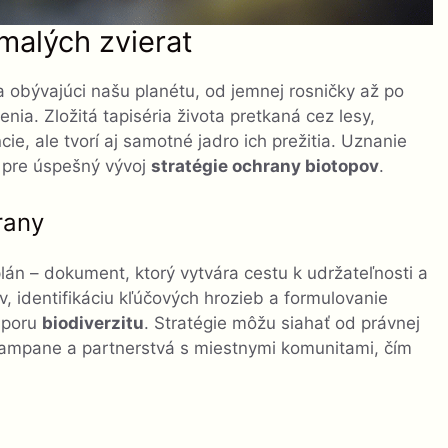
malých zvierat
obývajúci našu planétu, od jemnej rosničky až po
ia. Zložitá tapiséria života pretkaná cez lesy,
ie, ale tvorí aj samotné jadro ich prežitia. Uznanie
é pre úspešný vývoj
stratégie ochrany biotopov
.
rany
án – dokument, ktorý vytvára cestu k udržateľnosti a
 identifikáciu kľúčových hrozieb a formulovanie
dporu
biodiverzitu
. Stratégie môžu siahať od právnej
kampane a partnerstvá s miestnymi komunitami, čím
.