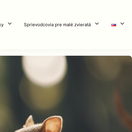
ky
Sprievodcovia pre malé zvieratá