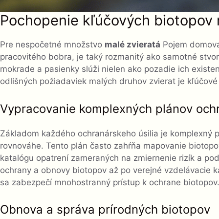
Pochopenie kľúčových biotopov 
Pre nespočetné množstvo
malé zvieratá
Pojem domova 
pracovitého bobra, je taký rozmanitý ako samotné stvoren
mokrade a pasienky slúži nielen ako pozadie ich existenc
odlišných požiadaviek malých druhov zvierat je kľúčov
Vypracovanie komplexných plánov och
Základom každého ochranárskeho úsilia je komplexný pl
rovnováhe. Tento plán často zahŕňa mapovanie biotopov,
katalógu opatrení zameraných na zmiernenie rizík a po
ochrany a obnovy biotopov až po verejné vzdelávacie 
sa zabezpečí mnohostranný prístup k ochrane biotopov
Obnova a správa prírodných biotopov