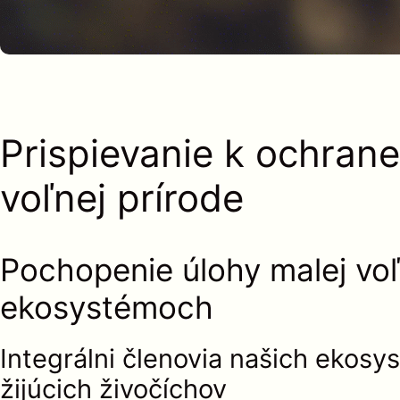
Prispievanie k ochrane
voľnej prírode
Pochopenie úlohy malej voľn
ekosystémoch
Integrálni členovia našich ekos
žijúcich živočíchov