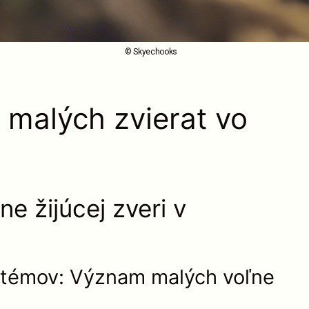
© Skyechooks
 malých zvierat vo
e žijúcej zveri v
ystémov: Význam malých voľne