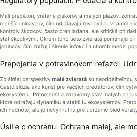
Regulátory populácií: Predácia a kontr
Malí predátori, vrátane piskorov a malých plazov, zohrá
menších cicavcov, čím udržiavajú rovnováhu v rámci ek
kontroly škodcov, často prehliadaná, ale kritická pri ri
stať škodlivými. Okrem toho tieto zvieratá pomáhajú pri
jedincov, čím znižujú šírenie infekcií a chorôb medzi pop
Prepojenia v potravinovom reťazci: Udr
Zo širšej perspektívy
malé zvieratá
sú neoddeliteľnou s
Často slúžia ako korisť pre väčších predátorov, čím vy
ekosystému. Prítomnosť a zdravotný stav malých populác
ktoré odrážajú dynamiku a stabilitu ekosystémov. Preto 
ich hodnote, ale je nevyhnutná pre udržanie biodiverzit
Úsilie o ochranu: Ochrana malej, ale m