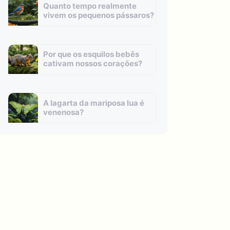
Quanto tempo realmente
vivem os pequenos pássaros?
Por que os esquilos bebês
cativam nossos corações?
A lagarta da mariposa lua é
venenosa?