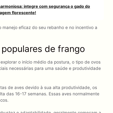
armoniosa: integre com segurança o gado do
sagem florescente!
 manejo eficaz do seu rebanho e no incentivo a
 populares de frango
xplorar o início médio da postura, o tipo de ovos
iais necessárias para uma saúde e produtividade
tas de aves devido à sua alta produtividade, os
lta das 16-17 semanas. Essas aves normalmente
cos.
robustez e adaptabilidade, geralmente começam a