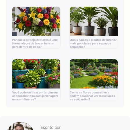
Por que o arranjo de flores é uma
Quais são as 5 plantas de interior
forma alegre de trazer beleza
mais populares para espaços
para dentro de casa?
pequenos?
Você pode cultivar um jardim em
Como as flores comestíveis
espaço limitado com jardinagem
podem adicionar um toque único
em contêineres?
ao seu jardim?
Escrito por