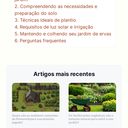
2.
Compreendendo as necessidades e
preparação do solo
3.
Técnicas ideais de plantio
4.
Requisitos de luz solar e irrigação
5.
Mantendo e colhendo seu jardim de ervas
6.
Perguntas frequentes
Artigos mais recentes
Quais são as melhores sementes
Os fertilizantes orgânicos são a
do Rimworld para sua próxima
solução natural para nutrir o seu
jogada?
jardim?