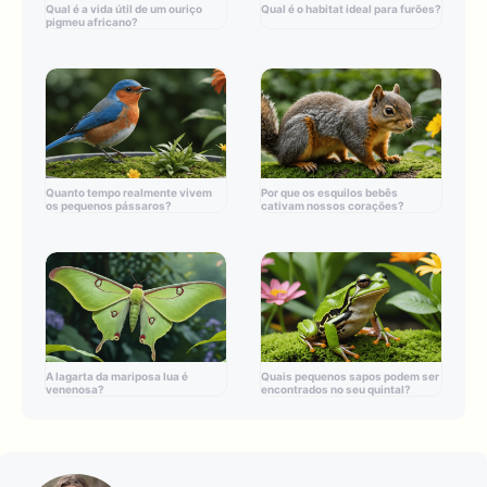
Qual é a vida útil de um ouriço
Qual é o habitat ideal para furões?
pigmeu africano?
Quanto tempo realmente vivem
Por que os esquilos bebês
os pequenos pássaros?
cativam nossos corações?
A lagarta da mariposa lua é
Quais pequenos sapos podem ser
venenosa?
encontrados no seu quintal?