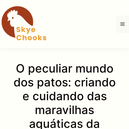
Pular
para
o
M
conteúdo
O peculiar mundo
dos patos: criando
e cuidando das
maravilhas
aquáticas da