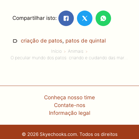
Compartilhar isto:
criação de patos
,
patos de quintal
Início
Animais
O peculiar mundo dos patos: criando e cuidando das maravilhas aquáticas da natureza
Conheça nosso time
Contate-nos
Informação legal
© 2026 Skyechooks.com. Todos os direitos