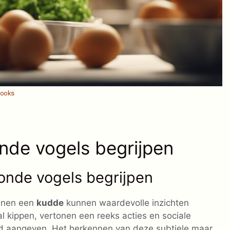
hooks
de vogels begrijpen
onde vogels begrijpen
innen een
kudde
kunnen waardevolle inzichten
l kippen, vertonen een reeks acties en sociale
nd aangeven. Het herkennen van deze subtiele maar