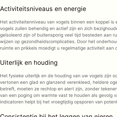
Activiteitsniveaus en energie
Het activiteitenniveau van vogels binnen een koppel is e
vogels zullen behendig en actief zijn en zich bezighou
geïsoleerd zijn of buitensporig veel tijd besteden aan r
wijzen op gezondheidscomplicaties. Door het onderho
ruimte en prikkels moedigt u regelmatige activiteit aan
Uiterlijk en houding
Het fysieke uiterlijk en de houding van uw vogels zijn
vertonen een glad en glanzend verenkleed, heldere og
betreft, moeten ze rechtop en alert zijn, zonder teken
van een poging om warmte vast te houden als gevolg va
indicatoren helpt bij het vroegtijdig opsporen van pot
Consistentie bij het leggen van eieren