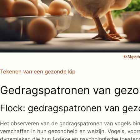
© Skyec
Tekenen van een gezonde kip
Gedragspatronen van gezon
Flock: gedragspatronen van gez
Het observeren van de gedragspatronen van vogels b
verschaffen in hun gezondheid en welzijn. Vogels, voora
dynamieken die hun fysieke en psychologische toesta