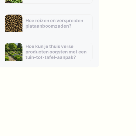
Hoe reizen en verspreiden
plataanboomzaden?
Hoe kun je thuis verse
producten oogsten met een
tuin-tot-tafel-aanpak?