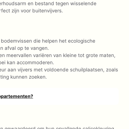
erhoudsarm en bestand tegen wisselende
ct zijn voor buitenvijvers.
n bodemvissen die helpen het ecologische
n afval op te vangen.
n meervallen variëren van kleine tot grote maten,
groei kan accommoderen.
r aan vijvers met voldoende schuilplaatsen, zoals
tting kunnen zoeken.
appartementen?
 gewaardeerd om hun opvallende calicokleuring,