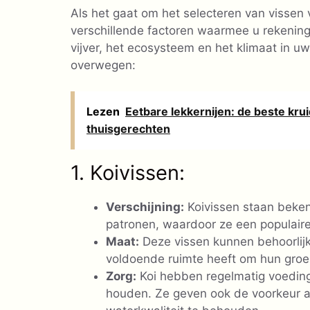
Als het gaat om het selecteren van vissen vo
verschillende factoren waarmee u rekenin
vijver, het ecosysteem en het klimaat in uw
overwegen:
Lezen
Eetbare lekkernijen: de beste kr
thuisgerechten
1. Koivissen:
Verschijning:
Koivissen staan ​​bek
patronen, waardoor ze een populaire 
Maat:
Deze vissen kunnen behoorlijk
voldoende ruimte heeft om hun groei
Zorg:
Koi hebben regelmatig voedin
houden. Ze geven ook de voorkeur aa