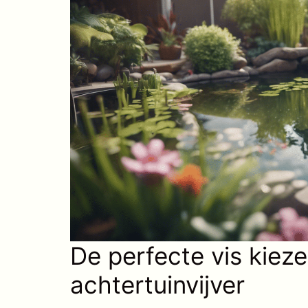
De perfecte vis kiez
achtertuinvijver