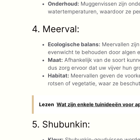
Onderhoud:
Muggenvissen zijn ond
watertemperaturen, waardoor ze perfe
4. Meerval:
Ecologische balans:
Meervallen zij
evenwicht te behouden door algen e
Maat:
Afhankelijk van de soort kunne
dus zorg ervoor dat uw vijver hun 
Habitat:
Meervallen geven de voorkeu
rotsen of vegetatie, waar ze beschu
Lezen
Wat zijn enkele tuinideeën voor 
5. Shubunkin:
Kleur:
Shubunkin-goudvissen worden