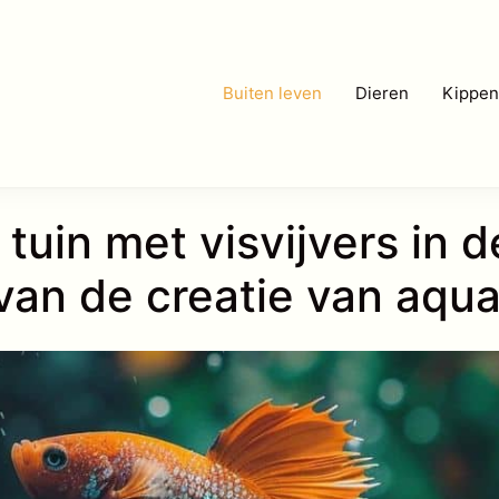
Buiten leven
Dieren
Kippen
uin met visvijvers in d
van de creatie van aqu