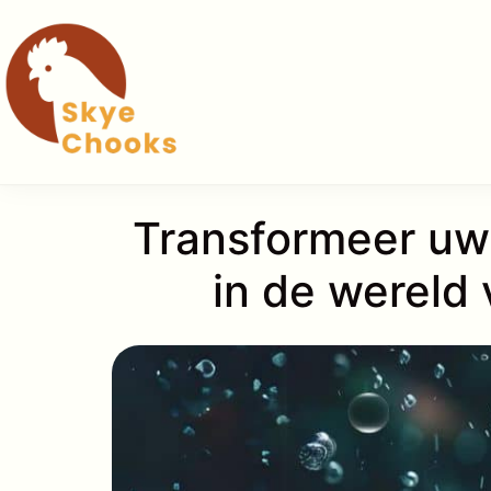
Ga
naar
de
inhoud
Transformeer uw t
in de wereld 