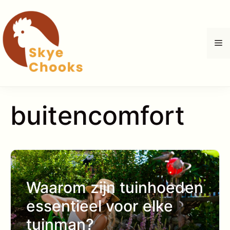
Ga
naar
de
M
inhoud
buitencomfort
Waarom zijn tuinhoeden
essentieel voor elke
tuinman?