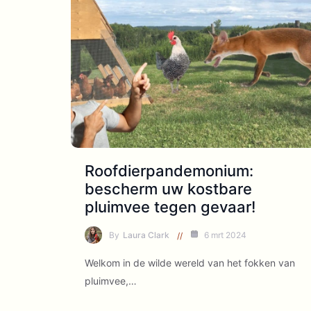
Roofdierpandemonium:
bescherm uw kostbare
pluimvee tegen gevaar!
By
Laura Clark
6 mrt 2024
Welkom in de wilde wereld van het fokken van
pluimvee,…