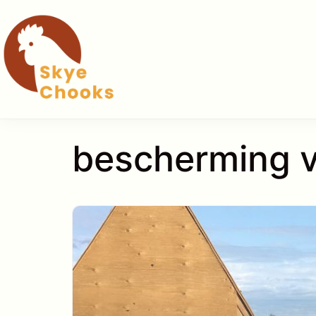
Ga
naar
de
inhoud
bescherming v