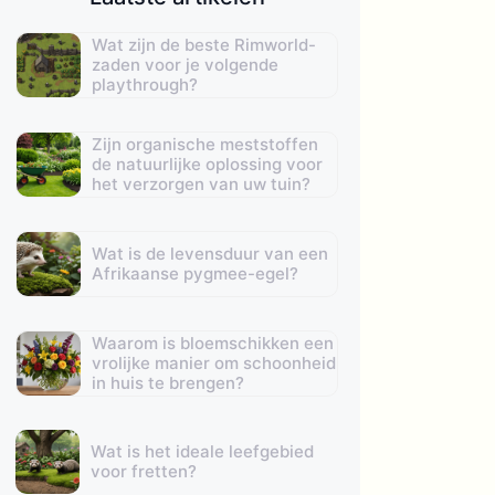
Wat zijn de beste Rimworld-
zaden voor je volgende
playthrough?
Zijn organische meststoffen
de natuurlijke oplossing voor
het verzorgen van uw tuin?
Wat is de levensduur van een
Afrikaanse pygmee-egel?
Waarom is bloemschikken een
vrolijke manier om schoonheid
in huis te brengen?
Wat is het ideale leefgebied
voor fretten?