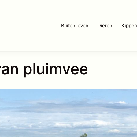
Buiten leven
Dieren
Kippen
an pluimvee