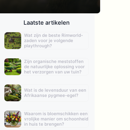
Laatste artikelen
Wat zijn de beste Rimworld-
zaden voor je volgende
playthrough?
Zijn organische meststoffen
de natuurlijke oplossing voor
het verzorgen van uw tuin?
Wat is de levensduur van een
Afrikaanse pygmee-egel?
Waarom is bloemschikken een
vrolijke manier om schoonheid
in huis te brengen?