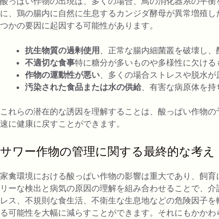
酸っぱい作物の出現は、多くの場合、鳥の消化器系の平衡
に、鶏の腸内に自然に生息するカンジダ酵母が異常増殖し
つかの要因に起因する可能性があります。
抗生物質の過剰使用
、正常な腸内細菌叢を破壊し、
不適切な食事
特に糖分が多いものや多様性に欠ける
作物の運動性が悪い
、多くの場合ストレスや脱水が
汚染された食品または水の供給
、有害な病原体を持
これらの潜在的な誘因を理解することは、酸っぱい作物の
速に健康に戻すことができます。
サワー作物の管理に関する最終的な考え
家禽環境における酸っぱい作物の影響は重大であり、飼育
リーな検出と病気の原因の理解を組み合わせることで、介
レス、不規則な食生活、不衛生な生息地などの危険因子を
る可能性を大幅に減らすことができます。それにもかかわ