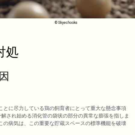
© Skyechooks
対処
因
ことに尽力している鶏の飼育者にとって重大な懸念事項
分解され始める消化管の袋状の部分の異常な膨張を指しま
この病気は、この重要な貯蔵スペースの標準機能を破壊