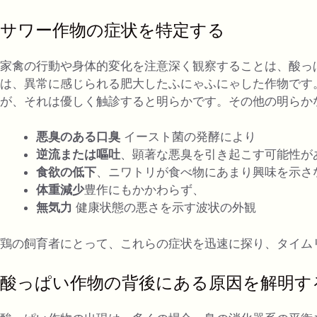
サワー作物の症状を特定する
家禽の行動や身体的変化を注意深く観察することは、酸っ
は、異常に感じられる肥大したふにゃふにゃした作物です
が、それは優しく触診すると明らかです。その他の明らか
悪臭のある口臭
イースト菌の発酵により
逆流または嘔吐
、顕著な悪臭を引き起こす可能性が
食欲の低下
、ニワトリが食べ物にあまり興味を示さ
体重減少
豊作にもかかわらず、
無気力
健康状態の悪さを示す波状の外観
鶏の飼育者にとって、これらの症状を迅速に探り、タイム
酸っぱい作物の背後にある原因を解明す