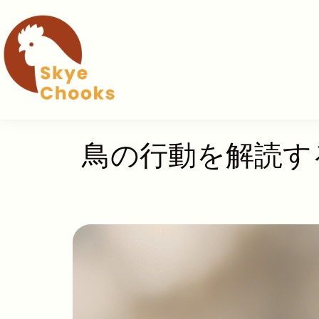
コ
ン
テ
ン
ツ
へ
ス
キ
鳥の行動を解読す
ッ
プ