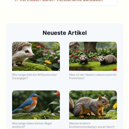
Neueste Artikel
Wie lange lebt ein Afrikanischer
Was ist der ideale Lebensraum für
Zwergigel?
Frettchen?
Wie lange leben kleine Vögel
Warum erobern
wirklich?
Eichhörnchenbabys unser Herz?